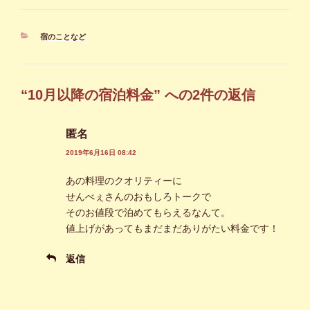
カ
宿のことなど
テ
ゴ
リ
ー
“10月以降の宿泊料金” への2件の返信
匿名
2019年6月16日 08:42
あの料理のクオリティーに
せんべぇさんのおもしろトークで
そのお値段で泊めてもらえるなんて。
値上げがあってもまだまだありがたい料金です！
返信