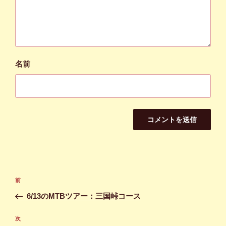
名前
投
前
前
稿
の
6/13のMTBツアー：三国峠コース
ナ
投
ビ
稿
次
次