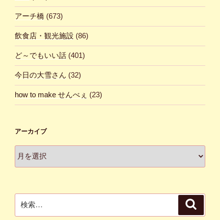
アーチ橋
(673)
飲食店・観光施設
(86)
ど～でもいい話
(401)
今日の大雪さん
(32)
how to make せんべぇ
(23)
アーカイブ
ア
ー
カ
イ
ブ
検
検
索
索: