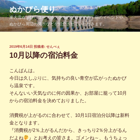
コ
ぬかびら便り
ン
東大雪ぬかびらユースホステルのブログです。宿のイベントや、
テ
ぬかびら周辺の見所などを紹介させていただきます。
ン
ツ
へ
投
2019年6月14日
投稿者:
せんべぇ
ス
稿
10月以降の宿泊料金
キ
日:
ッ
こんばんは。
プ
今日は久しぶりに、気持ちの良い青空が広がったぬかび
ら温泉です。
そんないい天気なのに何の因果か、お部屋に籠って10月
からの宿泊料金を決めておりました。
消費税が上がるのに合わせて、10月1日宿泊分以降は新料
金となります。
『消費税が2％上がるんだから、きっちり2％分上がるん
だよね
』とお考えの皆さま、ゴメンね～、もうちょっ