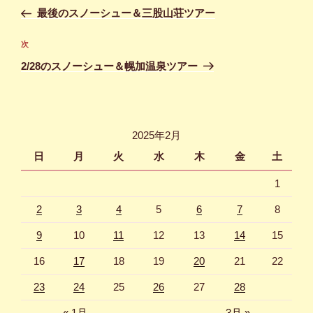
稿
の
最後のスノーシュー＆三股山荘ツアー
ナ
投
ビ
稿
次
次
ゲ
の
2/28のスノーシュー＆幌加温泉ツアー
投
ー
稿
シ
ョ
2025年2月
ン
日
月
火
水
木
金
土
1
2
3
4
5
6
7
8
9
10
11
12
13
14
15
16
17
18
19
20
21
22
23
24
25
26
27
28
« 1月
3月 »