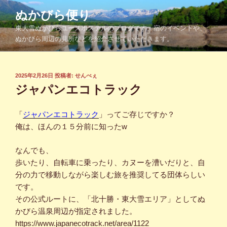
コ
ぬかびら便り
ン
東大雪ぬかびらユースホステルのブログです。宿のイベントや、
テ
ぬかびら周辺の見所などを紹介させていただきます。
ン
ツ
へ
投
2025年2月26日
投稿者:
せんべぇ
ス
稿
ジャパンエコトラック
キ
日:
ッ
「
ジャパンエコトラック
」ってご存じですか？
プ
俺は、ほんの１５分前に知ったw
なんでも、
歩いたり、自転車に乗ったり、カヌーを漕いだりと、自
分の力で移動しながら楽しむ旅を推奨してる団体らしい
です。
その公式ルートに、「北十勝・東大雪エリア」としてぬ
かびら温泉周辺が指定されました。
https://www.japanecotrack.net/area/1122