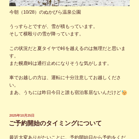
今朝（10/28）のぬかびら温泉公園
うっすらとですが、雪が積もっています。
そして横殴りの雪が降っています。
この状況だと夏タイヤで峠を越えるのは無理だと思いま
す。
また幌鹿峠は通行止めになりそうな気がします。
車でお越しの方は、運転に十分注意してお越しくださ
い。
まあ、うちには昨日今日と誰も宿泊客居ないんだけど
投
2025年10月25日
稿
ご予約開始のタイミングについて
日:
最近大変ありがたいことに、予約開始日から予約をくだ