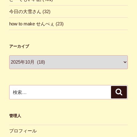
今日の大雪さん
(32)
how to make せんべぇ
(23)
アーカイブ
ア
ー
カ
イ
ブ
検
検
索
索:
管理人
プロフィール