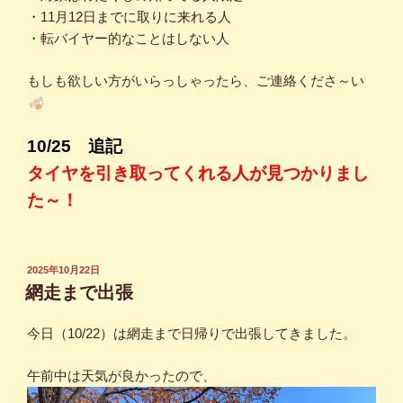
・11月12日までに取りに来れる人
・転バイヤー的なことはしない人
もしも欲しい方がいらっしゃったら、ご連絡くださ～い
10/25 追記
タイヤを引き取ってくれる人が見つかりまし
た～！
投
2025年10月22日
稿
網走まで出張
日:
今日（10/22）は網走まで日帰りで出張してきました。
午前中は天気が良かったので、