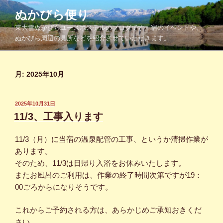
コ
ぬかびら便り
ン
東大雪ぬかびらユースホステルのブログです。宿のイベントや、
テ
ぬかびら周辺の見所などを紹介させていただきます。
ン
ツ
へ
月:
2025年10月
ス
キ
ッ
投
2025年10月31日
プ
稿
11/3、工事入ります
日:
11/3（月）に当宿の温泉配管の工事、というか清掃作業が
あります。
そのため、11/3は日帰り入浴をお休みいたします。
またお風呂のご利用は、作業の終了時間次第ですが19：
00ごろからになりそうです。
これからご予約される方は、あらかじめご承知おきくだ
さい。