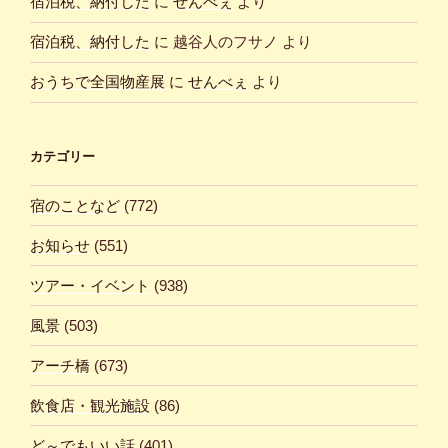
宿泊税、納付した
に
せんべぇ
より
宿泊税、納付した
に
越谷人のフサノ
より
おうちで全国物産展
に
せんべぇ
より
カテゴリー
宿のことなど
(772)
お知らせ
(551)
ツアー・イベント
(938)
風景
(503)
アーチ橋
(673)
飲食店・観光施設
(86)
ど～でもいい話
(401)