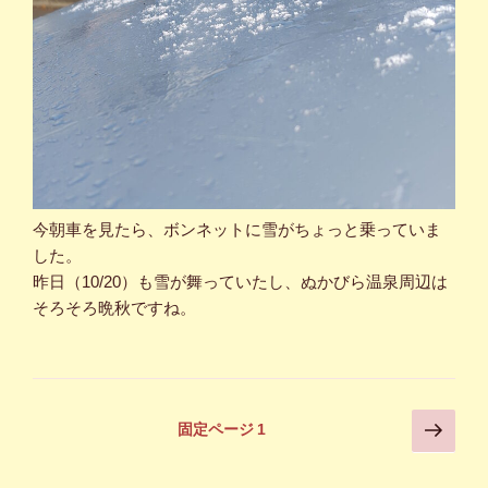
今朝車を見たら、ボンネットに雪がちょっと乗っていま
した。
昨日（10/20）も雪が舞っていたし、ぬかびら温泉周辺は
そろそろ晩秋ですね。
投
次
固定ページ
1
の
稿
ペ
の