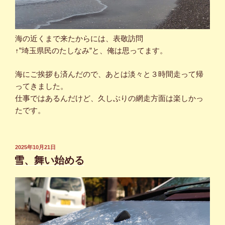
海の近くまで来たからには、表敬訪問
↑”埼玉県民のたしなみ”と、俺は思ってます。
海にご挨拶も済んだので、あとは淡々と３時間走って帰
ってきました。
仕事ではあるんだけど、久しぶりの網走方面は楽しかっ
たです。
投
2025年10月21日
稿
雪、舞い始める
日: