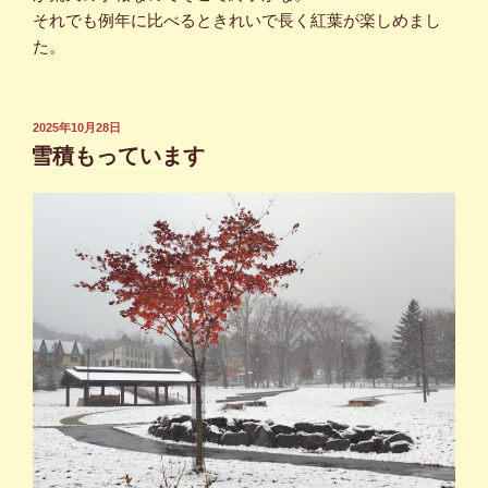
それでも例年に比べるときれいで長く紅葉が楽しめまし
た。
投
2025年10月28日
稿
雪積もっています
日: