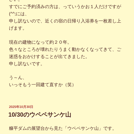
すでにご予約済みの方は、っていうかお１人だけですが
(^^;には、
申し訳ないので、近くの宿の日帰り入浴券を一枚差し上
げます。
現在の建物になって約２０年。
色々なところが壊れたりうまく動かなくなってきて、ご
迷惑をおかけすることが出てきました。
申し訳ないです。
う～ん、
いっそもう一回建て直すか（笑）
投
2025年10月30日
稿
10/30のウペペサンケ山
日:
糠平ダムの展望台から見た「ウペペサンケ山」です。