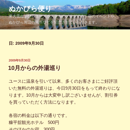
コ
ぬかびら便り
ン
東大雪ぬかびらユースホステルのブログです。宿のイベントや、
テ
ぬかびら周辺の見所などを紹介させていただきます。
ン
ツ
へ
日:
2009年9月30日
ス
キ
ッ
投
2009年9月30日
プ
稿
10月からの外湯巡り
日:
ユースに温泉を引いて以来、多くのお客さまにご好評頂
いた無料の外湯巡りは、今日9月30日をもって終わりにな
ります。10月からは大変申し訳ございませんが、割引券
を買っていただく方法になります。
各宿の料金は以下の通りです。
糠平舘観光ホテル 500円
そのほかのお宿 300円