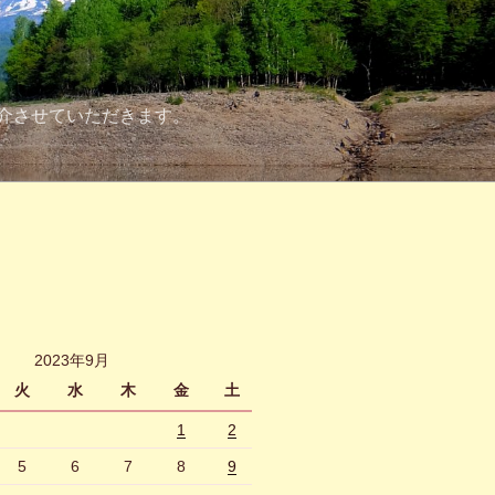
介させていただきます。
2023年9月
火
水
木
金
土
1
2
5
6
7
8
9