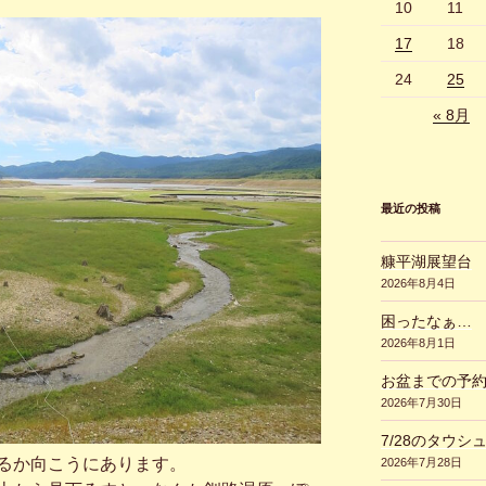
10
11
17
18
24
25
« 8月
最近の投稿
糠平湖展望台
2026年8月4日
困ったなぁ…
2026年8月1日
お盆までの予
2026年7月30日
7/28のタウシ
るか向こうにあります。
2026年7月28日