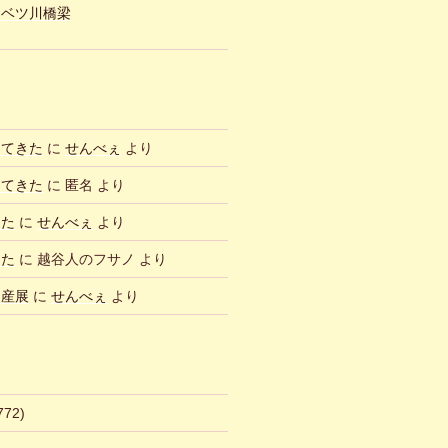
ュベツ川橋梁
ってきた
に
せんべぇ
より
ってきた
に
匿名
より
した
に
せんべぇ
より
した
に
越谷人のフサノ
より
物産展
に
せんべぇ
より
772)