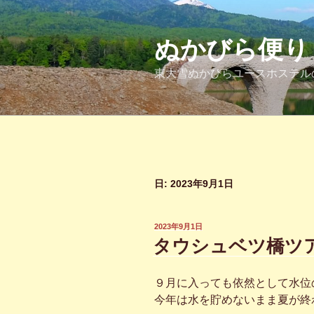
コ
ン
テ
ぬかびら便り
ン
東大雪ぬかびらユースホステル
ツ
へ
ス
キ
ッ
プ
日:
2023年9月1日
投
2023年9月1日
稿
タウシュベツ橋ツ
日:
９月に入っても依然として水位
今年は水を貯めないまま夏が終