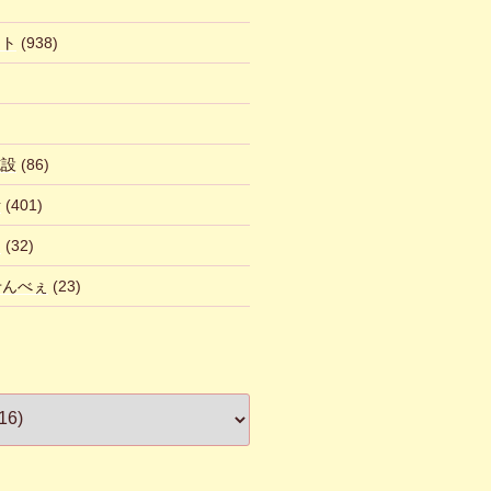
ント
(938)
施設
(86)
話
(401)
ん
(32)
 せんべぇ
(23)