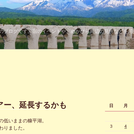
のブログです。宿のイベントや、ぬかびら周辺の見所などを紹
アー、延長するかも
日
月
の低いままの糠平湖。
3
4
わりました。