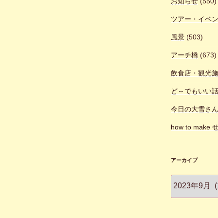
お知らせ
(550)
ツアー・イベ
風景
(503)
アーチ橋
(673)
飲食店・観光
ど～でもいい
今日の大雪さ
how to make
アーカイブ
ア
ー
カ
イ