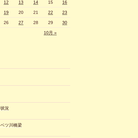
12
13
14
15
16
19
20
21
22
23
26
27
28
29
30
10月 »
約状況
ュベツ川橋梁