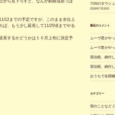
上から見下ろすと、なんか釧路湿原っぽ
7/26のタウシ
2026年7月26日
11/12までの予定ですが、このまま水位上
ば、もう少し延長して11/25頃までやる
最近のコメント
延長するかどうかは１０月上旬に決定予
ムーヴ君がや
ムーヴ君がや
宿泊税、納付
宿泊税、納付
おうちで全国
カテゴリー
宿のことなど
(