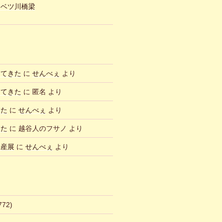
ュベツ川橋梁
ってきた
に
せんべぇ
より
ってきた
に
匿名
より
した
に
せんべぇ
より
した
に
越谷人のフサノ
より
物産展
に
せんべぇ
より
772)