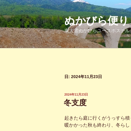
コ
ン
テ
ぬかびら便り
ン
東大雪ぬかびらユースホステル
ツ
へ
ス
キ
ッ
プ
日:
2024年11月23日
投
2024年11月23日
稿
冬支度
日:
起きたら庭に行くがうっすら積
暖かかった秋も終わり、冬らし