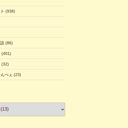
ント
(938)
施設
(86)
話
(401)
ん
(32)
 せんべぇ
(23)