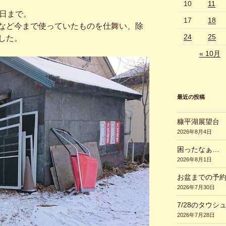
10
11
4日まで。
17
18
など今まで使っていたものを仕舞い、除
24
25
した。
« 10月
最近の投稿
糠平湖展望台
2026年8月4日
困ったなぁ…
2026年8月1日
お盆までの予
2026年7月30日
7/28のタウシ
2026年7月28日