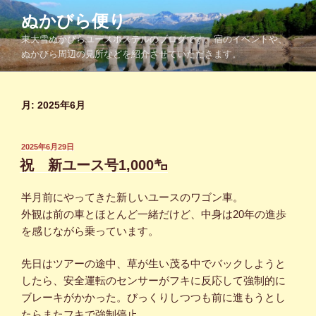
コ
ぬかびら便り
ン
東大雪ぬかびらユースホステルのブログです。宿のイベントや、
テ
ぬかびら周辺の見所などを紹介させていただきます。
ン
ツ
へ
月:
2025年6月
ス
キ
ッ
投
2025年6月29日
プ
稿
祝 新ユース号1,000㌔
日:
半月前にやってきた新しいユースのワゴン車。
外観は前の車とほとんど一緒だけど、中身は20年の進歩
を感じながら乗っています。
先日はツアーの途中、草が生い茂る中でバックしようと
したら、安全運転のセンサーがフキに反応して強制的に
ブレーキがかかった。びっくりしつつも前に進もうとし
たらまたフキで強制停止。