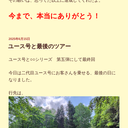
その願いは、思ってた以上に達成してくれたよ。
今まで、本当にありがとう！
投
2025年6月15日
稿
ユース号と最後のツアー
日:
ユース号と○○シリーズ 第五弾にして最終回
今日は二代目ユース号にお客さんを乗せる、最後の日に
なりました。
行先は、