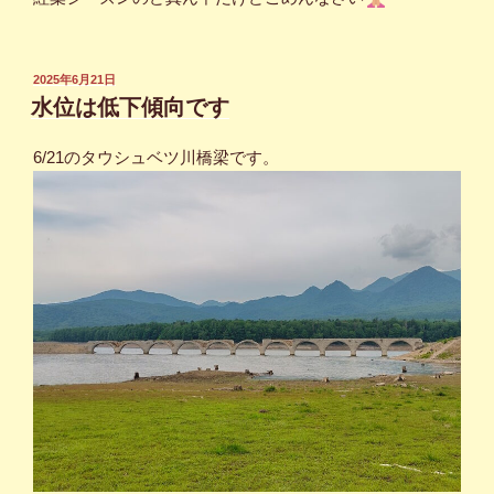
投
2025年6月21日
稿
水位は低下傾向です
日:
6/21のタウシュベツ川橋梁です。