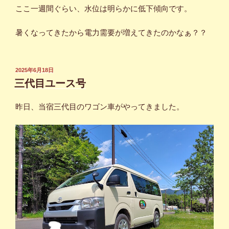
ここ一週間ぐらい、水位は明らかに低下傾向です。
暑くなってきたから電力需要が増えてきたのかなぁ？？
投
2025年6月18日
稿
三代目ユース号
日:
昨日、当宿三代目のワゴン車がやってきました。