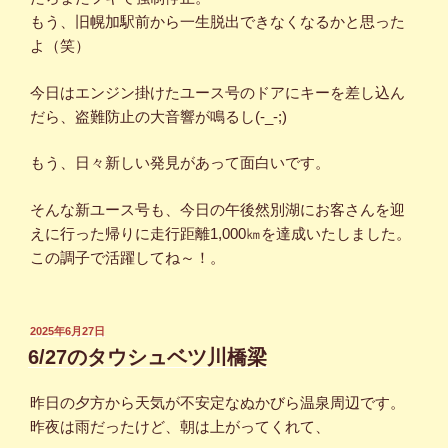
もう、旧幌加駅前から一生脱出できなくなるかと思った
よ（笑）
今日はエンジン掛けたユース号のドアにキーを差し込ん
だら、盗難防止の大音響が鳴るし(-_-;)
もう、日々新しい発見があって面白いです。
そんな新ユース号も、今日の午後然別湖にお客さんを迎
えに行った帰りに走行距離1,000㎞を達成いたしました。
この調子で活躍してね～！。
投
2025年6月27日
稿
6/27のタウシュベツ川橋梁
日:
昨日の夕方から天気が不安定なぬかびら温泉周辺です。
昨夜は雨だったけど、朝は上がってくれて、