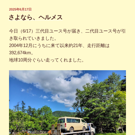
投
2025年6月17日
稿
さよなら、ヘルメス
日:
今日（6/17）三代目ユース号が届き、二代目ユース号が引
き取られていきました。
2004年12月にうちに来て以来約21年、走行距離は
392,674km。
地球10周分ぐらい走ってくれました。