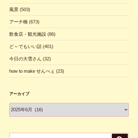
風景
(503)
アーチ橋
(673)
飲食店・観光施設
(86)
ど～でもいい話
(401)
今日の大雪さん
(32)
how to make せんべぇ
(23)
アーカイブ
ア
ー
カ
イ
ブ
検