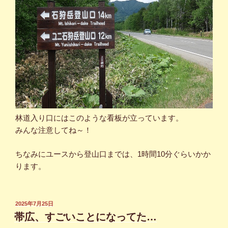
林道入り口にはこのような看板が立っています。
みんな注意してね～！
ちなみにユースから登山口までは、1時間10分ぐらいかか
ります。
投
2025年7月25日
稿
帯広、すごいことになってた…
日: