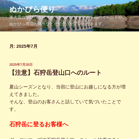
コ
ぬかびら便り
ン
東大雪ぬかびらユースホステルのブログです。宿のイベントや、
テ
ぬかびら周辺の見所などを紹介させていただきます。
ン
ツ
へ
月:
2025年7月
ス
キ
ッ
投
2025年7月26日
プ
稿
【注意】石狩岳登山口へのルート
日:
夏山シーズンとなり、当宿に登山にお越しになる方が増
えてきました。
そんな、登山のお客さんと話していて気づいたことで
す。
石狩岳に登るお客様へ