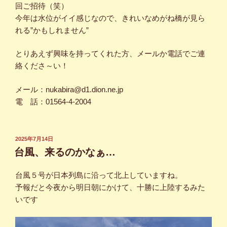
回ご招待（笑）
今年は水位がイイ感じなので、きれいなめがね橋が見ら
れる”かもしれません”
とりあえず興味を持ってくれた方、メールか電話でご連
絡くださ～い！
メール：nukabira@d1.dion.ne.jp
電 話：01564-4-2004
投
2025年7月14日
稿
台風、来るのかなぁ…
日:
台風５号が日本列島に沿って北上していますね。
予報だと今夜から明日朝にかけて、十勝に上陸するみた
いです