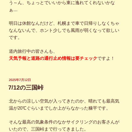
う～ん、ちょっとでいいから東に逸れてくれないかな
ぁ…
明日は休館なんだけど、札幌まで車で日帰りしなくちゃ
なんないんで、ホント少しでも風雨が弱くなって欲しい
です。
道内旅行中の皆さんも、
天気予報と道路の通行止め情報は要チェック
ですよ！
投
2025年7月12日
稿
7/12の三国峠
日:
北からの涼しい空気が入ってきたのか、晴れても最高気
温が20℃ぐらいまでしか上がらなかった糠平です。
そんな最高の気象条件のなかサイクリングのお客さんが
いたので、三国峠まで行ってきました。