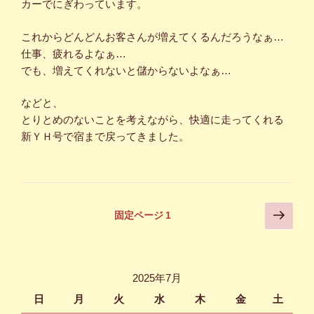
カーでにぎわっています。
これからどんどんお客さんが増えてくるんだろうなぁ…
仕事、疲れるよなぁ…
でも、増えてくれないと儲からないよなぁ…
などと、
とりとめのないことを考えながら、快適に走ってくれる
新ＹＨ号で宿まで戻ってきました。
投
次
固定ページ
1
の
稿
ペ
の
ー
ペ
ジ
2025年7月
ー
日
月
火
水
木
金
土
ジ