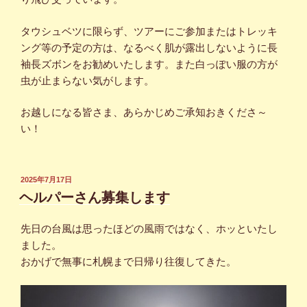
タウシュベツに限らず、ツアーにご参加またはトレッキ
ング等の予定の方は、なるべく肌が露出しないように長
袖長ズボンをお勧めいたします。また白っぽい服の方が
虫が止まらない気がします。
お越しになる皆さま、あらかじめご承知おきくださ～
い！
投
2025年7月17日
稿
ヘルパーさん募集します
日:
先日の台風は思ったほどの風雨ではなく、ホッといたし
ました。
おかげで無事に札幌まで日帰り往復してきた。