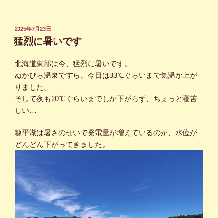
投
2025年7月23日
稿
猛烈に暑いです
日:
北海道東部は今、猛烈に暑いです。
ぬかびら温泉ですら、今日は33℃ぐらいまで気温が上が
りました。
そして夜も20℃ぐらいまでしか下がらず、ちょっと寝苦
しい…
糠平湖は暑さのせいで発電量が増えているのか、水位が
どんどん下がってきました。