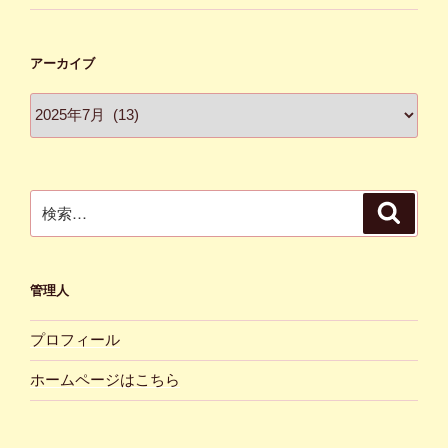
アーカイブ
ア
ー
カ
イ
ブ
検
検
索
索:
管理人
プロフィール
ホームページはこちら