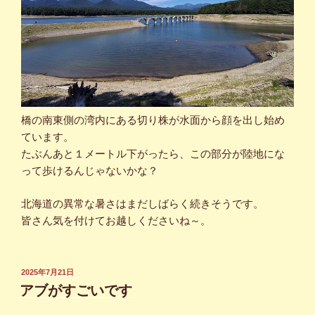
橋の南東側の湾内にある切り株が水面から顔を出し始め
ています。
たぶんあと１メートル下がったら、この部分が陸地にな
って歩けるんじゃないかな？
北海道の異常な暑さはまだしばらく続きそうです。
皆さん気を付けてお越しくださいね～。
投
2025年7月21日
稿
アブがすごいです
日: