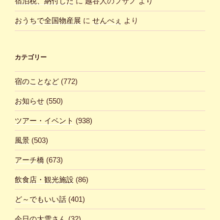
宿泊税、納付した
に
越谷人のフサノ
より
おうちで全国物産展
に
せんべぇ
より
カテゴリー
宿のことなど
(772)
お知らせ
(550)
ツアー・イベント
(938)
風景
(503)
アーチ橋
(673)
飲食店・観光施設
(86)
ど～でもいい話
(401)
今日の大雪さん
(32)