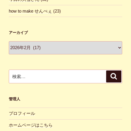
how to make せんべぇ
(23)
アーカイブ
ア
ー
カ
イ
ブ
検
検
索
索:
管理人
プロフィール
ホームページはこちら