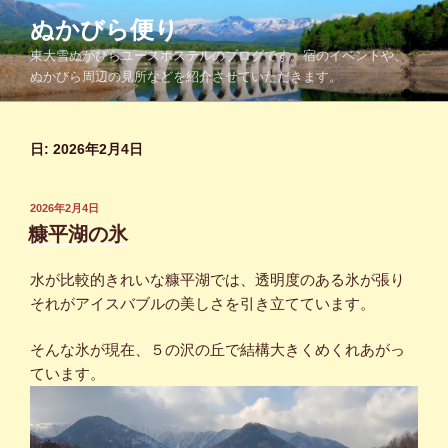
コ
ぬかびら便り
ン
東大雪ぬかびらユースホステルのブログです。宿のイベントや、
テ
ぬかびら周辺の見所などを紹介させていただきます。
ン
ツ
へ
日:
2026年2月4日
ス
キ
ッ
投
2026年2月4日
プ
稿
糠平湖の氷
日:
水が比較的きれいな糠平湖では、透明度のある氷が張り
それがアイスバブルの美しさを引き立てています。
そんな氷が現在、５の沢の丘で結構大きくめくれあがっ
ています。