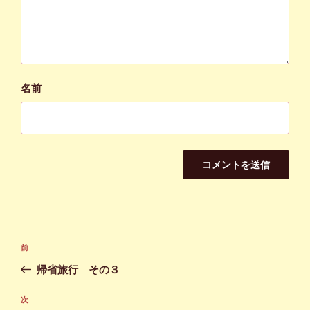
名前
投
前
前
稿
の
帰省旅行 その３
ナ
投
ビ
稿
次
次