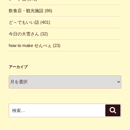
飲食店・観光施設
(86)
ど～でもいい話
(401)
今日の大雪さん
(32)
how to make せんべぇ
(23)
アーカイブ
ア
ー
カ
イ
ブ
検
検
索
索: