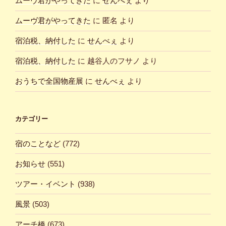
ムーヴ君がやってきた
に
せんべぇ
より
ムーヴ君がやってきた
に
匿名
より
宿泊税、納付した
に
せんべぇ
より
宿泊税、納付した
に
越谷人のフサノ
より
おうちで全国物産展
に
せんべぇ
より
カテゴリー
宿のことなど
(772)
お知らせ
(551)
ツアー・イベント
(938)
風景
(503)
アーチ橋
(673)