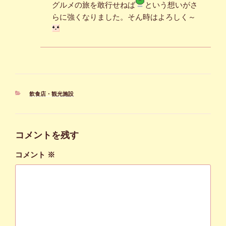
グルメの旅を敢行せねば
という想いがさ
らに強くなりました。そん時はよろしく～
カ
飲食店・観光施設
テ
ゴ
リ
ー
コメントを残す
コメント
※