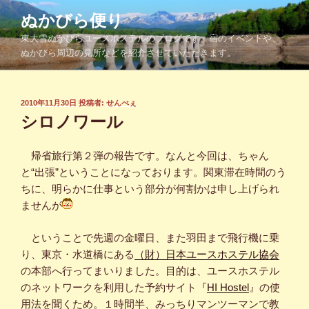
コ
ぬかびら便り
ン
東大雪ぬかびらユースホステルのブログです。宿のイベントや、
テ
ぬかびら周辺の見所などを紹介させていただきます。
ン
ツ
へ
投
2010年11月30日
投稿者:
せんべぇ
ス
稿
シロノワール
キ
日:
ッ
帰省旅行第２弾の報告です。なんと今回は、ちゃん
プ
と“出張”ということになっております。関東滞在時間のう
ちに、明らかに仕事という部分が何割かは申し上げられ
ませんが
ということで先週の金曜日、また羽田まで飛行機に乗
り、東京・水道橋にある
（財）日本ユースホステル協会
の本部へ行ってまいりました。目的は、ユースホステル
のネットワークを利用した予約サイト『
HI Hostel
』の使
用法を聞くため。１時間半、みっちりマンツーマンで教