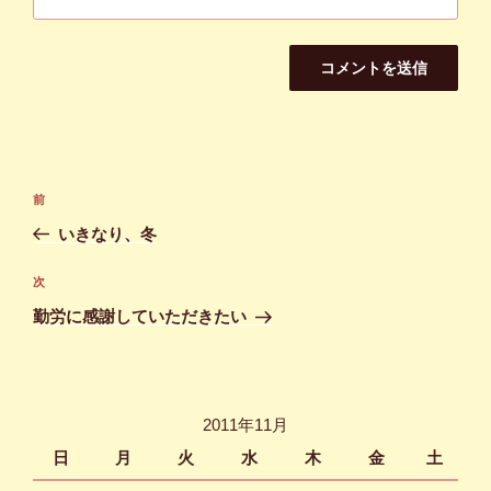
投
前
前
稿
の
いきなり、冬
ナ
投
ビ
稿
次
次
ゲ
の
勤労に感謝していただきたい
投
ー
稿
シ
ョ
2011年11月
ン
日
月
火
水
木
金
土