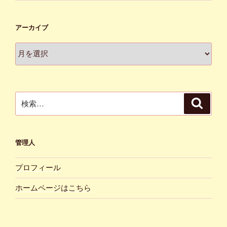
アーカイブ
ア
ー
カ
イ
ブ
検
検
索
索:
管理人
プロフィール
ホームページはこちら