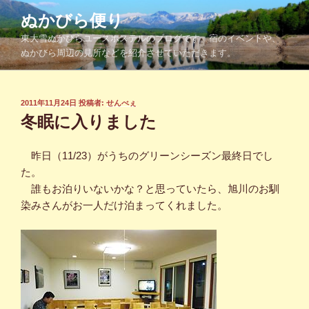
コ
ぬかびら便り
ン
東大雪ぬかびらユースホステルのブログです。宿のイベントや、
テ
ぬかびら周辺の見所などを紹介させていただきます。
ン
ツ
へ
投
2011年11月24日
投稿者:
せんべぇ
ス
稿
冬眠に入りました
キ
日:
ッ
昨日（11/23）がうちのグリーンシーズン最終日でし
プ
た。
誰もお泊りいないかな？と思っていたら、旭川のお馴
染みさんがお一人だけ泊まってくれました。