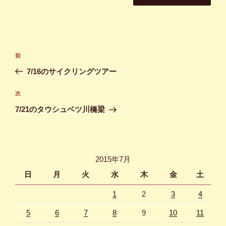
投
前
前
稿
の
7/16のサイクリングツアー
ナ
投
ビ
稿
次
次
ゲ
の
7/21のタウシュベツ川橋梁
投
ー
稿
シ
ョ
2015年7月
ン
日
月
火
水
木
金
土
1
2
3
4
5
6
7
8
9
10
11