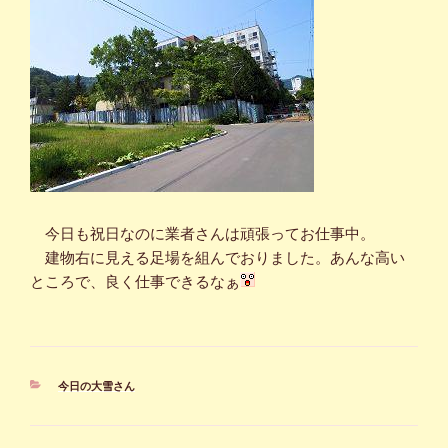
今日も祝日なのに業者さんは頑張ってお仕事中。
建物右に見える足場を組んでおりました。あんな高い
ところで、良く仕事できるなぁ
カ
今日の大雪さん
テ
ゴ
リ