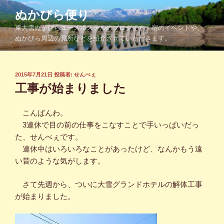
コ
ぬかびら便り
ン
東大雪ぬかびらユースホステルのブログです。宿のイベントや、
テ
ぬかびら周辺の見所などを紹介させていただきます。
ン
ツ
へ
投
2015年7月21日
投稿者:
せんべぇ
ス
稿
工事が始まりました
キ
日:
ッ
こんばんわ。
プ
3連休で目の前の仕事をこなすことで手いっぱいだっ
た、せんべぇです。
連休中はいろいろなことがあったけど、なんかもう遠
い昔のような気がします。
さて先週から、ついに大雪グランドホテルの解体工事
が始まりました。