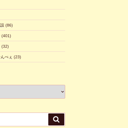
施設
(86)
話
(401)
ん
(32)
 せんべぇ
(23)
検
索