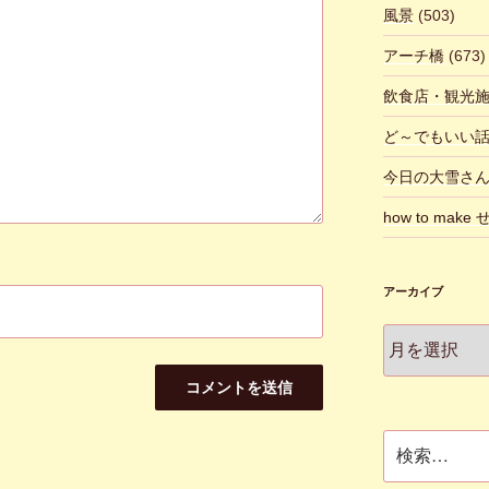
風景
(503)
アーチ橋
(673)
飲食店・観光
ど～でもいい
今日の大雪さ
how to make
アーカイブ
ア
ー
カ
イ
ブ
検
索: