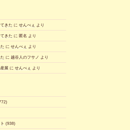
ってきた
に
せんべぇ
より
ってきた
に
匿名
より
した
に
せんべぇ
より
した
に
越谷人のフサノ
より
物産展
に
せんべぇ
より
772)
ント
(938)