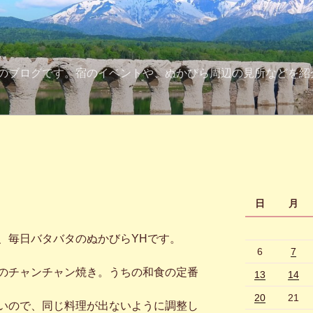
のブログです。宿のイベントや、ぬかびら周辺の見所などを紹
日
月
毎日バタバタのぬかびらYHです。
6
7
のチャンチャン焼き。うちの和食の定番
13
14
20
21
いので、同じ料理が出ないように調整し