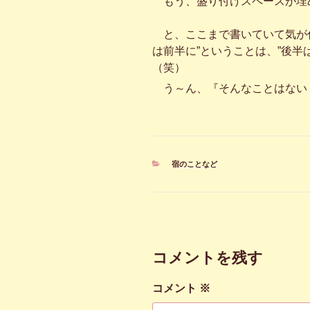
もう、盛り付けスペースが埋
と、ここまで書いていて気が付
は前半に”ということは、”後半
（笑）
う～ん、『そんなことはない
カ
宿のことなど
テ
ゴ
リ
ー
コメントを残す
コメント
※