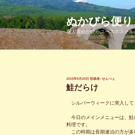
コ
ン
テ
ぬかびら便り
ン
東大雪ぬかびらユースホステル
ツ
へ
ス
キ
ッ
プ
投
2015年9月20日
投稿者:
せんべぇ
稿
鮭だらけ
日:
シルバーウィークに突入して、
今日のメインメニューは、鮭
料理です。
この時期は長期連泊の方が多