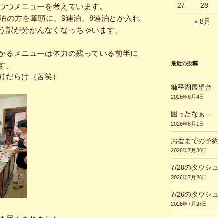
27
28
つつメニューを考えています。
泊の方を筆頭に、9連泊、8連泊とか入れ
« 8月
う訳が分かんなくなっちゃいます。
かるメニューは体力の残っている前半に
最近の投稿
す。
鮭だらけ（苦笑）
糠平湖展望台
2026年8月4日
困ったなぁ…
2026年8月1日
お盆までの予
2026年7月30日
7/28のタウシ
2026年7月28日
7/26のタウシ
2026年7月26日