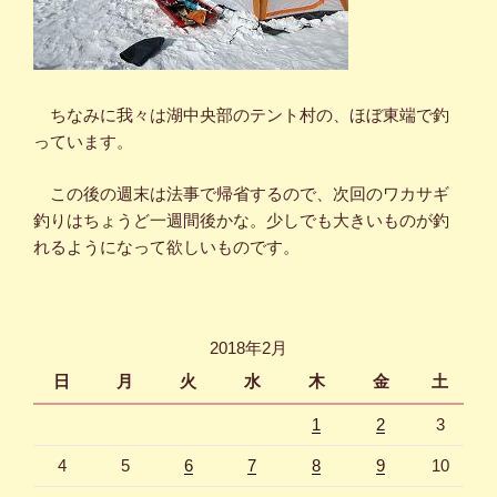
ちなみに我々は湖中央部のテント村の、ほぼ東端で釣
っています。
この後の週末は法事で帰省するので、次回のワカサギ
釣りはちょうど一週間後かな。少しでも大きいものが釣
れるようになって欲しいものです。
2018年2月
日
月
火
水
木
金
土
1
2
3
4
5
6
7
8
9
10