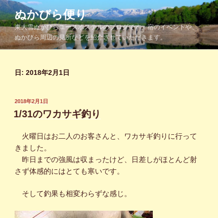
コ
ぬかびら便り
ン
東大雪ぬかびらユースホステルのブログです。宿のイベントや、
テ
ぬかびら周辺の見所などを紹介させていただきます。
ン
ツ
へ
日:
2018年2月1日
ス
キ
ッ
投
2018年2月1日
プ
稿
1/31のワカサギ釣り
日:
火曜日はお二人のお客さんと、ワカサギ釣りに行って
きました。
昨日までの強風は収まったけど、日差しがほとんど射
さず体感的にはとても寒いです。
そして釣果も相変わらずな感じ。