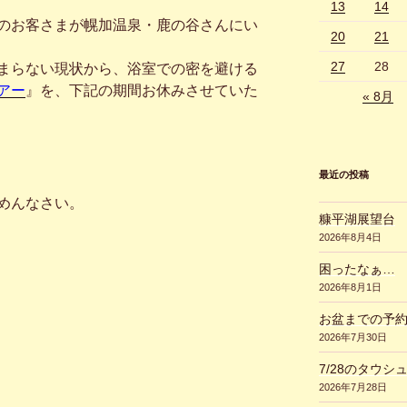
13
14
のお客さまが幌加温泉・鹿の谷さんにい
20
21
27
28
まらない現状から、浴室での密を避ける
アー
』を、下記の期間お休みさせていた
« 8月
最近の投稿
めんなさい。
糠平湖展望台
2026年8月4日
困ったなぁ…
2026年8月1日
お盆までの予
2026年7月30日
7/28のタウシ
2026年7月28日