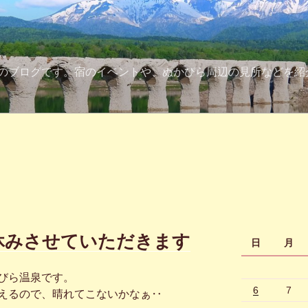
のブログです。宿のイベントや、ぬかびら周辺の見所などを紹
休みさせていただきます
日
月
びら温泉です。
6
7
えるので、晴れてこないかなぁ‥