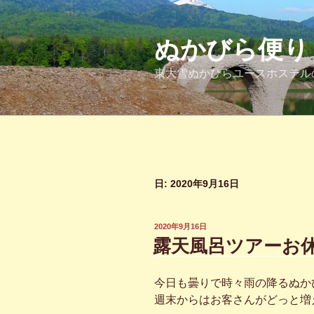
コ
ン
テ
ぬかびら便り
ン
東大雪ぬかびらユースホステル
ツ
へ
ス
キ
ッ
プ
日:
2020年9月16日
投
2020年9月16日
稿
露天風呂ツアーお
日:
今日も曇りで時々雨の降るぬか
週末からはお客さんがどっと増