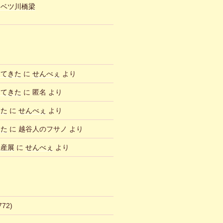
ュベツ川橋梁
ってきた
に
せんべぇ
より
ってきた
に
匿名
より
した
に
せんべぇ
より
した
に
越谷人のフサノ
より
物産展
に
せんべぇ
より
772)