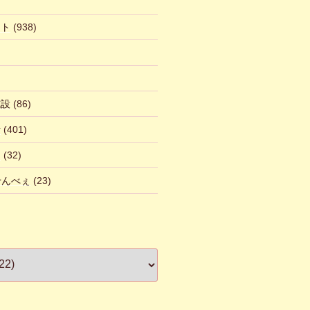
ント
(938)
施設
(86)
話
(401)
ん
(32)
 せんべぇ
(23)