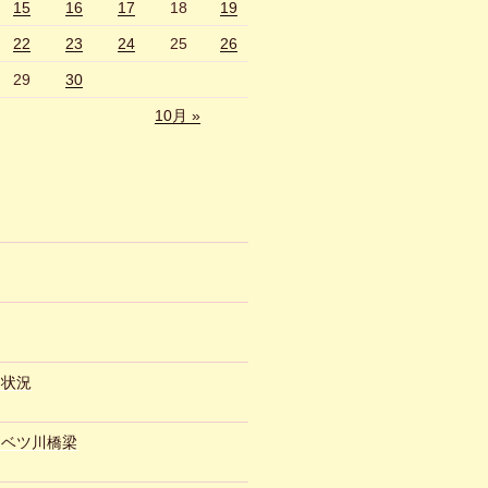
15
16
17
18
19
22
23
24
25
26
29
30
10月 »
約状況
ュベツ川橋梁