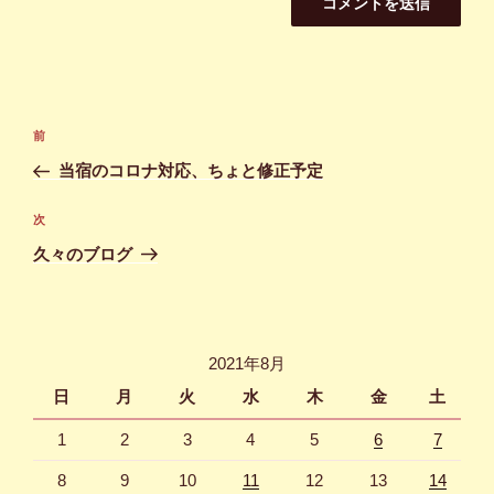
投
前
前
稿
の
当宿のコロナ対応、ちょと修正予定
ナ
投
ビ
稿
次
次
ゲ
の
久々のブログ
投
ー
稿
シ
ョ
2021年8月
ン
日
月
火
水
木
金
土
1
2
3
4
5
6
7
8
9
10
11
12
13
14