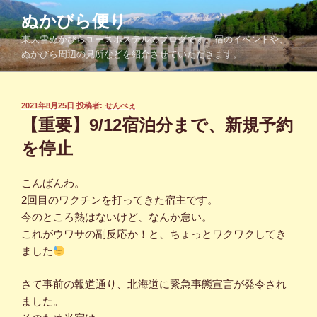
コ
ぬかびら便り
ン
東大雪ぬかびらユースホステルのブログです。宿のイベントや、
テ
ぬかびら周辺の見所などを紹介させていただきます。
ン
ツ
へ
投
2021年8月25日
投稿者:
せんべぇ
ス
稿
【重要】9/12宿泊分まで、新規予約
キ
日:
ッ
を停止
プ
こんばんわ。
2回目のワクチンを打ってきた宿主です。
今のところ熱はないけど、なんか怠い。
これがウワサの副反応か！と、ちょっとワクワクしてき
ました
さて事前の報道通り、北海道に緊急事態宣言が発令され
ました。