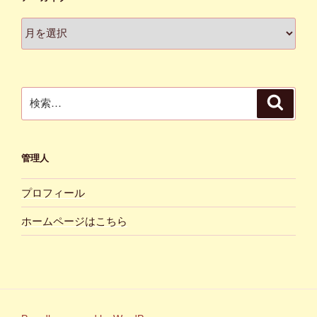
ア
ー
カ
イ
ブ
検
検
索
索:
管理人
プロフィール
ホームページはこちら