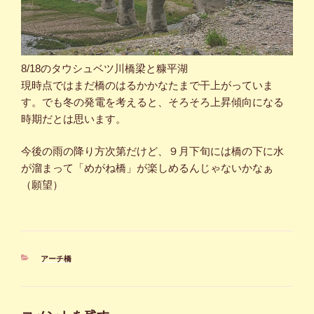
8/18のタウシュベツ川橋梁と糠平湖
現時点ではまだ橋のはるかかなたまで干上がっていま
す。でも冬の発電を考えると、そろそろ上昇傾向になる
時期だとは思います。
今後の雨の降り方次第だけど、９月下旬には橋の下に水
が溜まって「めがね橋」が楽しめるんじゃないかなぁ
（願望）
カ
アーチ橋
テ
ゴ
リ
ー