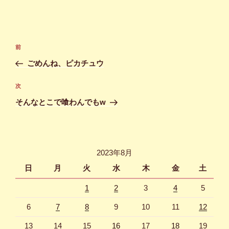
投
前
前
稿
の
ごめんね、ピカチュウ
ナ
投
ビ
稿
次
次
ゲ
の
そんなとこで喰わんでもw
投
ー
稿
シ
ョ
2023年8月
ン
日
月
火
水
木
金
土
1
2
3
4
5
6
7
8
9
10
11
12
13
14
15
16
17
18
19