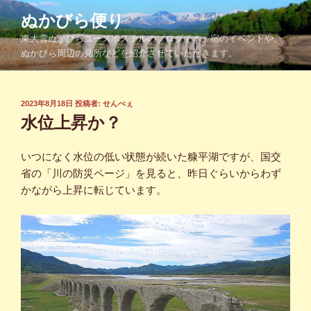
コ
ぬかびら便り
ン
東大雪ぬかびらユースホステルのブログです。宿のイベントや、
テ
ぬかびら周辺の見所などを紹介させていただきます。
ン
ツ
へ
投
2023年8月18日
投稿者:
せんべぇ
ス
稿
水位上昇か？
キ
日:
ッ
いつになく水位の低い状態が続いた糠平湖ですが、国交
プ
省の「川の防災ページ」を見ると、昨日ぐらいからわず
かながら上昇に転じています。