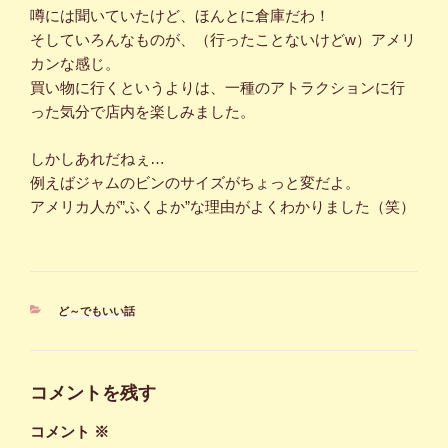
噂には聞いていたけど、ほんとに倉庫だわ！
そしていろんなものが、（行ったことないけどw）アメリ
カンな感じ。
買い物に行くというよりは、一種のアトラクションに行
った気分で店内を楽しみました。
しかしあれだねぇ…
例えばジャムのビンのサイズがちょっと変だよ。
アメリカ人が”ふくよか”な理由がよくわかりました（笑）
カ
ど～でもいい話
テ
ゴ
リ
ー
コメントを残す
コメント
※