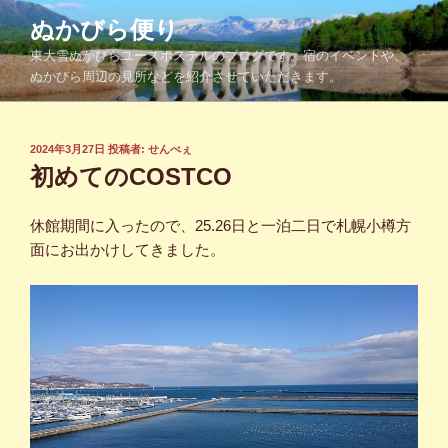
コ
ぬかびら便り
ン
東大雪ぬかびらユースホステルのブログです。宿のイベントや、
テ
ぬかびら周辺の見所などを紹介させていただきます。
ン
ツ
へ
投
2024年3月27日
投稿者:
せんべぇ
ス
稿
初めてのCOSTCO
キ
日:
ッ
休館期間に入ったので、25.26日と一泊二日で札幌小樽方
プ
面にお出かけしてきました。