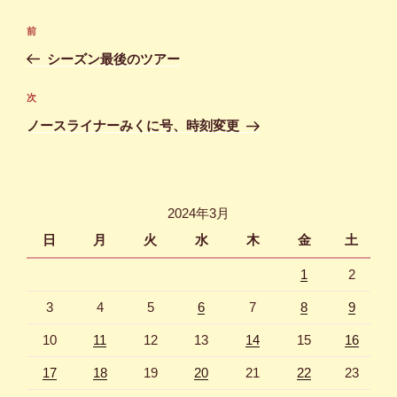
投
前
前
稿
の
シーズン最後のツアー
ナ
投
ビ
稿
次
次
ゲ
の
ノースライナーみくに号、時刻変更
投
ー
稿
シ
ョ
2024年3月
ン
日
月
火
水
木
金
土
1
2
3
4
5
6
7
8
9
10
11
12
13
14
15
16
17
18
19
20
21
22
23