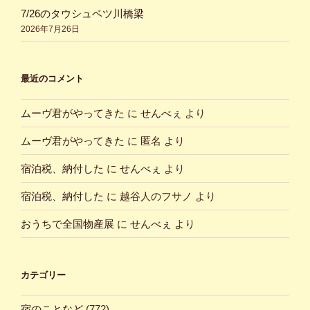
7/26のタウシュベツ川橋梁
2026年7月26日
最近のコメント
ムーヴ君がやってきた
に
せんべぇ
より
ムーヴ君がやってきた
に
匿名
より
宿泊税、納付した
に
せんべぇ
より
宿泊税、納付した
に
越谷人のフサノ
より
おうちで全国物産展
に
せんべぇ
より
カテゴリー
宿のことなど
(772)