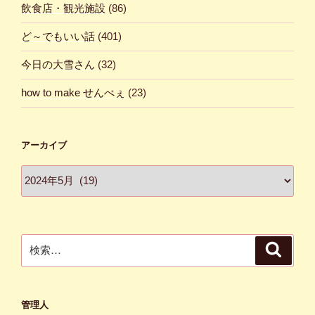
飲食店・観光施設
(86)
ど～でもいい話
(401)
今日の大雪さん
(32)
how to make せんべぇ
(23)
アーカイブ
ア
ー
カ
イ
ブ
検
検
索
索:
管理人