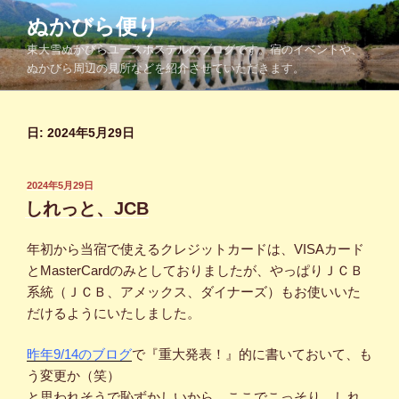
コ
ぬかびら便り
ン
東大雪ぬかびらユースホステルのブログです。宿のイベントや、
テ
ぬかびら周辺の見所などを紹介させていただきます。
ン
ツ
へ
日:
2024年5月29日
ス
キ
ッ
投
2024年5月29日
プ
稿
しれっと、JCB
日:
年初から当宿で使えるクレジットカードは、VISAカード
とMasterCardのみとしておりましたが、やっぱりＪＣＢ
系統（ＪＣＢ、アメックス、ダイナーズ）もお使いいた
だけるようにいたしました。
昨年9/14のブログ
で『重大発表！』的に書いておいて、も
う変更か（笑）
と思われそうで恥ずかしいから、ここでこっそり、しれ