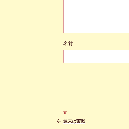
名前
投
前
前
稿
の
週末は苦戦
投