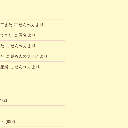
ってきた
に
せんべぇ
より
ってきた
に
匿名
より
した
に
せんべぇ
より
した
に
越谷人のフサノ
より
物産展
に
せんべぇ
より
772)
ント
(938)