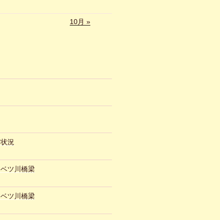
10月 »
約状況
ュベツ川橋梁
ュベツ川橋梁