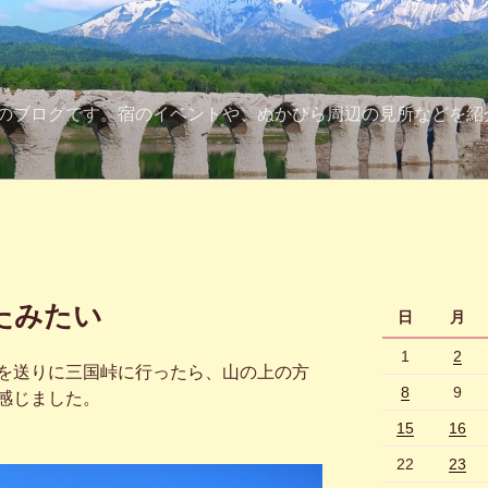
のブログです。宿のイベントや、ぬかびら周辺の見所などを紹
たみたい
日
月
1
2
を送りに三国峠に行ったら、山の上の方
8
9
感じました。
15
16
22
23