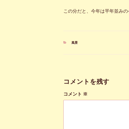
この分だと、今年は平年並みの
カ
風景
テ
ゴ
リ
ー
コメントを残す
コメント
※