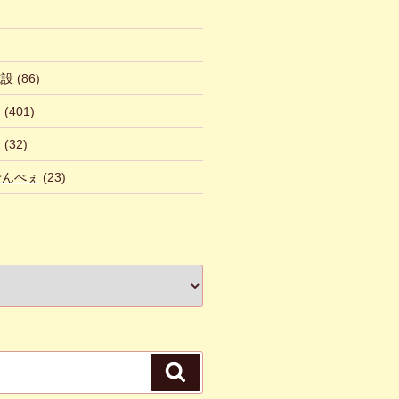
施設
(86)
話
(401)
ん
(32)
 せんべぇ
(23)
検
索