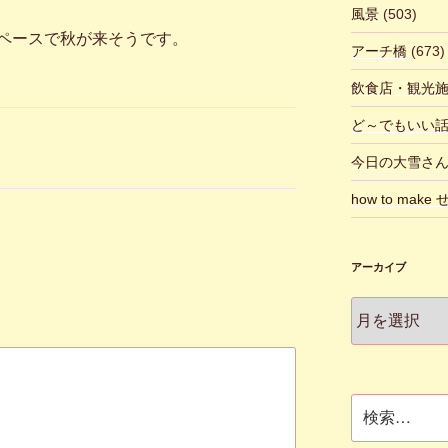
風景
(503)
ペースで秋が来そうです。
アーチ橋
(673)
飲食店・観光
ど～でもいい
今日の大雪さ
how to make
アーカイブ
ア
ー
カ
イ
ブ
検
索: