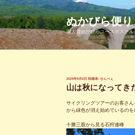
コ
ン
テ
ぬかびら便り
ン
東大雪ぬかびらユースホステル
ツ
へ
ス
キ
ッ
プ
投
2024年9月6日
投稿者:
せんべぇ
稿
山は秋になってき
日:
サイクリングツアーのお客さん
から緑色が消え始めているのを
十勝三股から見る石狩連峰