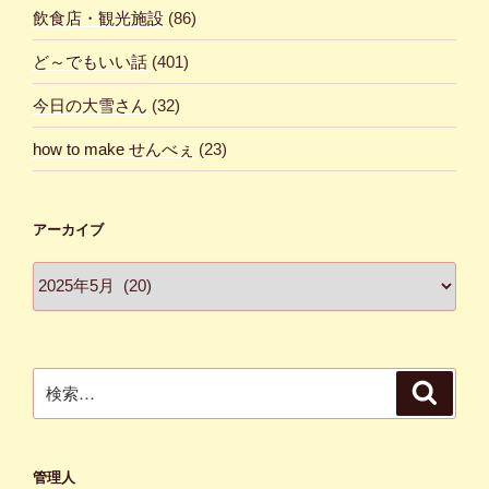
飲食店・観光施設
(86)
ど～でもいい話
(401)
今日の大雪さん
(32)
how to make せんべぇ
(23)
アーカイブ
ア
ー
カ
イ
ブ
検
検
索
索:
管理人