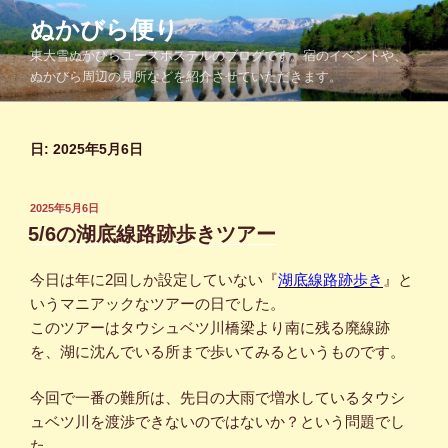
コ
ぬかびら便り
ン
東大雪ぬかびらユースホステルのブログです。宿のイベントや、
テ
ぬかびら周辺の見所などを紹介させていただきます。
ン
ツ
へ
日:
2025年5月6日
ス
キ
ッ
投
2025年5月6日
プ
稿
5/6の湖底線路跡歩きツアー
日:
今日は年に2回しか設定していない『
湖底線路跡歩き
』と
いうマニアックなツアーの日でした。
このツアーはタウシュベツ川橋梁より南に残る廃線跡
を、湖に沈んでいる所まで歩いてみるというものです。
今回で一番の難所は、先日の大雨で増水しているタウシ
ュベツ川を渡渉できないのではないか？という問題でし
た。