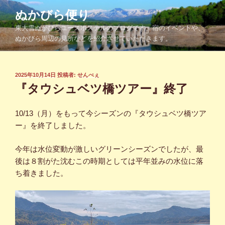
コ
ぬかびら便り
ン
東大雪ぬかびらユースホステルのブログです。宿のイベントや、
テ
ぬかびら周辺の見所などを紹介させていただきます。
ン
ツ
へ
投
2025年10月14日
投稿者:
せんべぇ
ス
稿
『タウシュベツ橋ツアー』終了
キ
日:
ッ
10/13（月）をもって今シーズンの『タウシュベツ橋ツア
プ
ー』を終了しました。
今年は水位変動が激しいグリーンシーズンでしたが、最
後は８割がた沈むこの時期としては平年並みの水位に落
ち着きました。