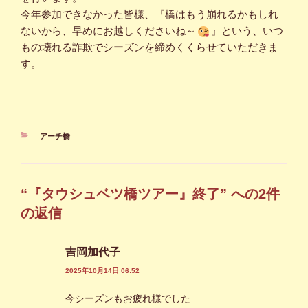
今年参加できなかった皆様、『橋はもう崩れるかもしれ
ないから、早めにお越しくださいね～
』という、いつ
もの壊れる詐欺でシーズンを締めくくらせていただきま
す。
カ
アーチ橋
テ
ゴ
リ
ー
“『タウシュベツ橋ツアー』終了” への2件
の返信
吉岡加代子
2025年10月14日 06:52
今シーズンもお疲れ様でした