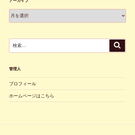
アーカイブ
ア
ー
カ
イ
ブ
検
検
索
索:
管理人
プロフィール
ホームページはこちら