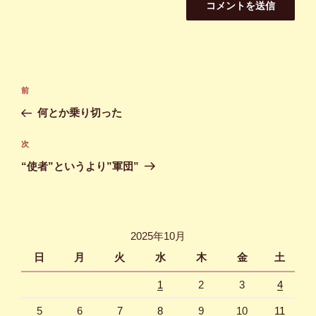
投
前
前
稿
の
何とか乗り切った
ナ
投
ビ
稿
次
次
ゲ
の
“使者”というより”軍団”
投
ー
稿
シ
ョ
2025年10月
ン
日
月
火
水
木
金
土
1
2
3
4
5
6
7
8
9
10
11