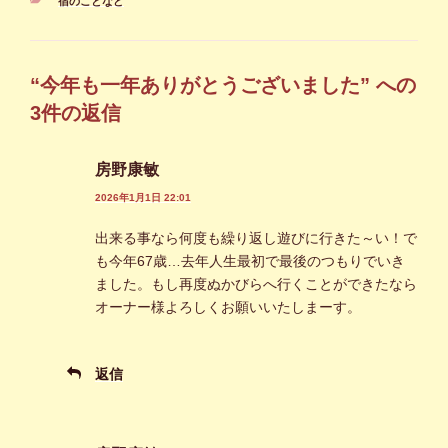
カ
宿のことなど
テ
ゴ
リ
ー
“今年も一年ありがとうございました” への
3件の返信
房野康敏
2026年1月1日 22:01
出来る事なら何度も繰り返し遊びに行きた～い！で
も今年67歳…去年人生最初で最後のつもりでいき
ました。もし再度ぬかびらへ行くことができたなら
オーナー様よろしくお願いいたしまーす。
返信