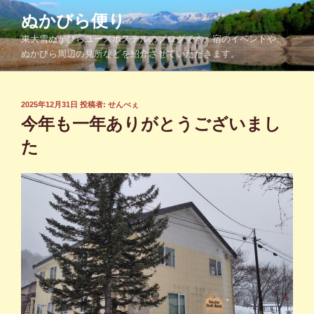
コ
ぬかびら便り
ン
東大雪ぬかびらユースホステルのブログです。宿のイベントや、
テ
ぬかびら周辺の見所などを紹介させていただきます。
ン
ツ
へ
投
2025年12月31日
投稿者:
せんべぇ
ス
稿
今年も一年ありがとうございまし
キ
日:
ッ
た
プ