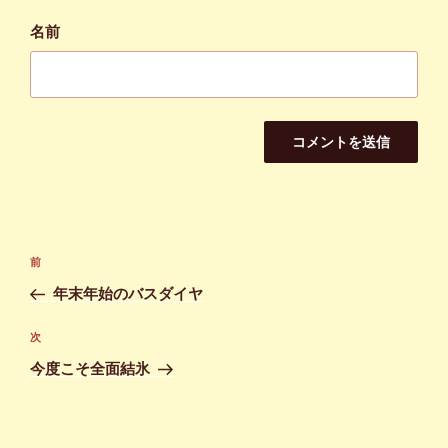
名前
投
前
前
稿
の
年末年始のバスダイヤ
ナ
投
ビ
稿
次
次
ゲ
の
今度こそ全面結氷
投
ー
稿
シ
ョ