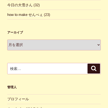
今日の大雪さん
(32)
how to make せんべぇ
(23)
アーカイブ
ア
ー
カ
イ
ブ
検
検
索
索:
管理人
プロフィール