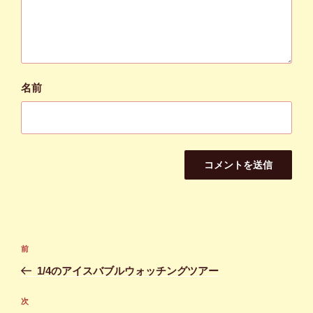
名前
投
前
前
稿
の
1/4のアイスバブルウォッチングツアー
ナ
投
ビ
稿
次
次