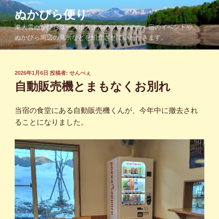
コ
ぬかびら便り
ン
東大雪ぬかびらユースホステルのブログです。宿のイベントや、
テ
ぬかびら周辺の見所などを紹介させていただきます。
ン
ツ
へ
投
2026年1月6日
投稿者:
せんべぇ
ス
稿
自動販売機とまもなくお別れ
キ
日:
ッ
当宿の食堂にある自動販売機くんが、今年中に撤去され
プ
ることになりました。