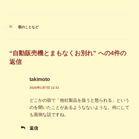
カ
宿のことなど
テ
ゴ
リ
ー
“自動販売機とまもなくお別れ” への4件の
返信
takimoto
2026年1月7日 12:31
どこかの宿で「他社製品を扱うと怒られる」という
のを聞いたことがあるようなないような。何にして
も面倒な話ですね。
返信