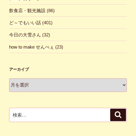
飲食店・観光施設
(86)
ど～でもいい話
(401)
今日の大雪さん
(32)
how to make せんべぇ
(23)
アーカイブ
ア
ー
カ
イ
ブ
検
検
索
索: