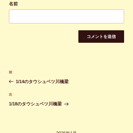
名前
投
前
前
稿
の
1/14のタウシュベツ川橋梁
ナ
投
ビ
稿
次
次
ゲ
の
1/18のタウシュベツ川橋梁
投
ー
稿
シ
ョ