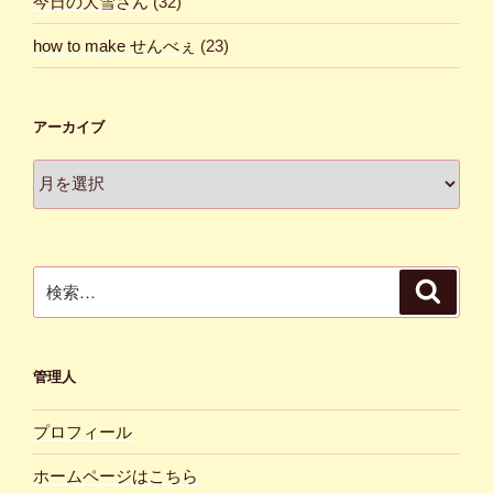
今日の大雪さん
(32)
how to make せんべぇ
(23)
アーカイブ
ア
ー
カ
イ
ブ
検
検
索
索:
管理人
プロフィール
ホームページはこちら