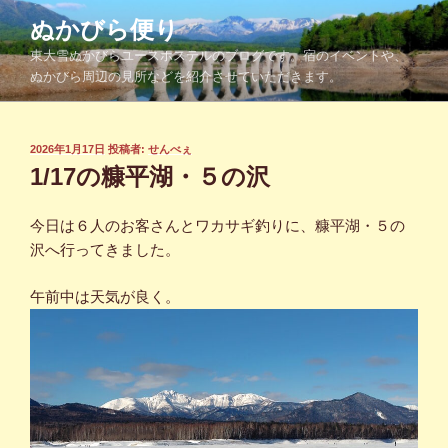
コ
ぬかびら便り
ン
東大雪ぬかびらユースホステルのブログです。宿のイベントや、
テ
ぬかびら周辺の見所などを紹介させていただきます。
ン
ツ
へ
投
2026年1月17日
投稿者:
せんべぇ
ス
稿
1/17の糠平湖・５の沢
キ
日:
ッ
今日は６人のお客さんとワカサギ釣りに、糠平湖・５の
プ
沢へ行ってきました。
午前中は天気が良く。