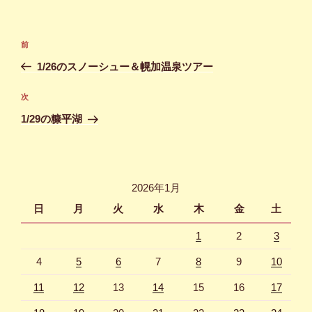
投
前
前
稿
の
1/26のスノーシュー＆幌加温泉ツアー
ナ
投
ビ
稿
次
次
ゲ
の
1/29の糠平湖
投
ー
稿
シ
ョ
2026年1月
ン
日
月
火
水
木
金
土
1
2
3
4
5
6
7
8
9
10
11
12
13
14
15
16
17