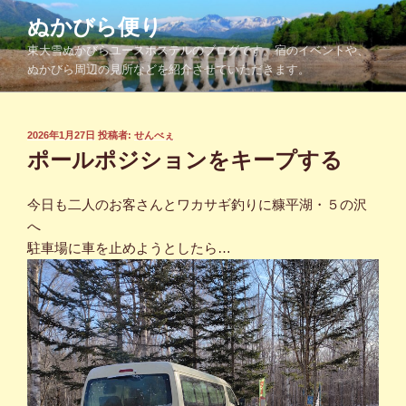
コ
ぬかびら便り
ン
東大雪ぬかびらユースホステルのブログです。宿のイベントや、
テ
ぬかびら周辺の見所などを紹介させていただきます。
ン
ツ
へ
投
2026年1月27日
投稿者:
せんべぇ
ス
稿
ポールポジションをキープする
キ
日:
ッ
今日も二人のお客さんとワカサギ釣りに糠平湖・５の沢
プ
へ
駐車場に車を止めようとしたら…