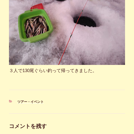
３人で130尾ぐらい釣って帰ってきました。
カ
ツアー・イベント
テ
ゴ
リ
ー
コメントを残す