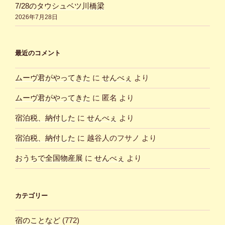
7/28のタウシュベツ川橋梁
2026年7月28日
最近のコメント
ムーヴ君がやってきた
に
せんべぇ
より
ムーヴ君がやってきた
に
匿名
より
宿泊税、納付した
に
せんべぇ
より
宿泊税、納付した
に
越谷人のフサノ
より
おうちで全国物産展
に
せんべぇ
より
カテゴリー
宿のことなど
(772)