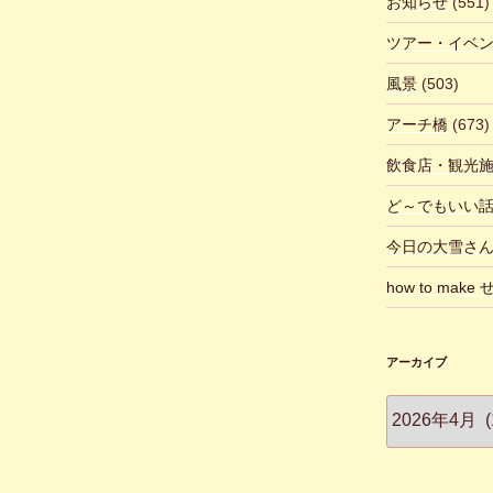
お知らせ
(551)
ツアー・イベ
風景
(503)
アーチ橋
(673)
飲食店・観光
ど～でもいい
今日の大雪さ
how to make
アーカイブ
ア
ー
カ
イ