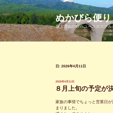
コ
ン
テ
ぬかびら便り
ン
東大雪ぬかびらユースホステル
ツ
へ
ス
キ
ッ
プ
日:
2026年4月11日
投
2026年4月11日
稿
８月上旬の予定が
日:
家族の事情でちょっと営業日が
まりました。