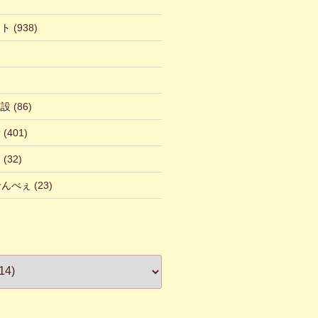
ント
(938)
施設
(86)
話
(401)
ん
(32)
 せんべぇ
(23)