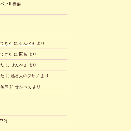
ュベツ川橋梁
ってきた
に
せんべぇ
より
ってきた
に
匿名
より
した
に
せんべぇ
より
した
に
越谷人のフサノ
より
物産展
に
せんべぇ
より
772)