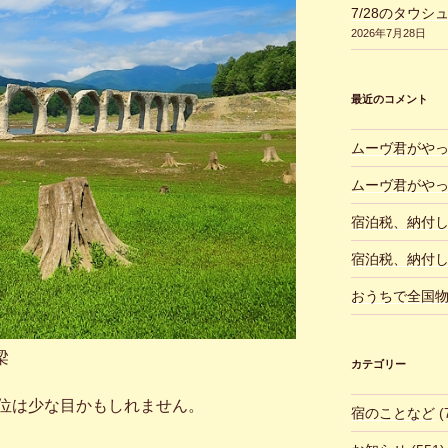
7/28のタウシ
2026年7月28日
最近のコメント
ムーヴ君がや
ムーヴ君がや
宿泊税、納付
宿泊税、納付
おうちで全国
梁
カテゴリー
位は少な目かもしれません。
宿のことなど
(