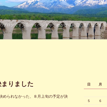
のブログです。宿のイベントや、ぬかびら周辺の見所などを紹
決まりました
日
月
決められなかった、８月上旬の予定が決
5
6