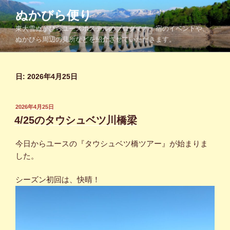
コ
ぬかびら便り
ン
東大雪ぬかびらユースホステルのブログです。宿のイベントや、
テ
ぬかびら周辺の見所などを紹介させていただきます。
ン
ツ
へ
日:
2026年4月25日
ス
キ
ッ
投
2026年4月25日
プ
稿
4/25のタウシュベツ川橋梁
日:
今日からユースの『タウシュベツ橋ツアー』が始まりま
した。
シーズン初回は、快晴！