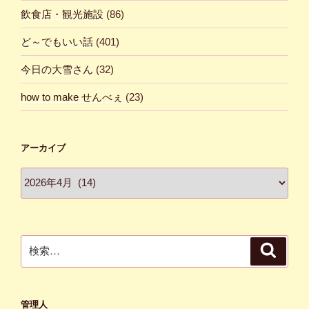
飲食店・観光施設
(86)
ど～でもいい話
(401)
今日の大雪さん
(32)
how to make せんべぇ
(23)
アーカイブ
ア
ー
カ
イ
ブ
検
検
索
索:
管理人