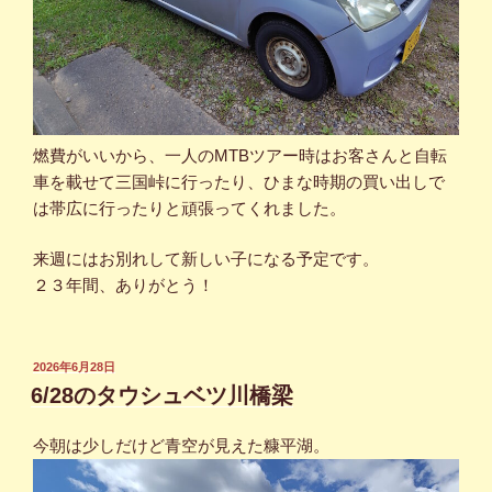
燃費がいいから、一人のMTBツアー時はお客さんと自転
車を載せて三国峠に行ったり、ひまな時期の買い出しで
は帯広に行ったりと頑張ってくれました。
来週にはお別れして新しい子になる予定です。
２３年間、ありがとう！
投
2026年6月28日
稿
6/28のタウシュベツ川橋梁
日:
今朝は少しだけど青空が見えた糠平湖。