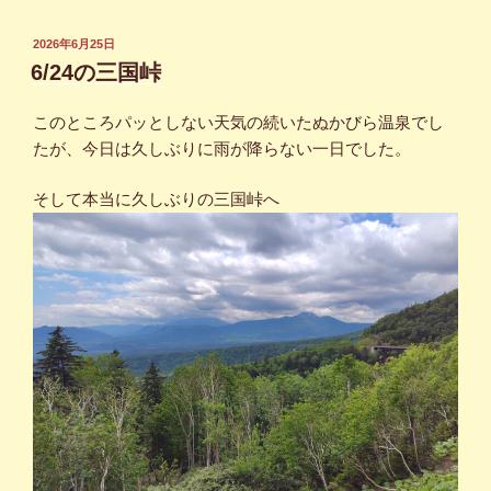
投
2026年6月25日
稿
6/24の三国峠
日:
このところパッとしない天気の続いたぬかびら温泉でし
たが、今日は久しぶりに雨が降らない一日でした。
そして本当に久しぶりの三国峠へ