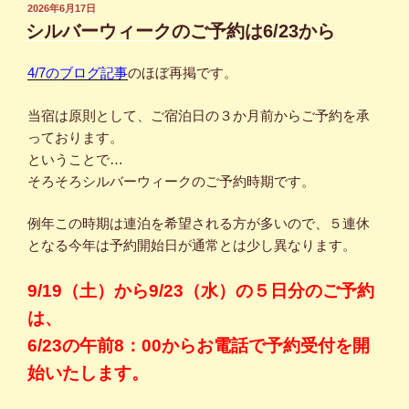
投
2026年6月17日
稿
シルバーウィークのご予約は6/23から
日:
4/7のブログ記事
のほぼ再掲です。
当宿は原則として、ご宿泊日の３か月前からご予約を承
っております。
ということで…
そろそろシルバーウィークのご予約時期です。
例年この時期は連泊を希望される方が多いので、５連休
となる今年は予約開始日が通常とは少し異なります。
9/19（土）から9/23（水）の５日分のご予約
は、
6/23の午前8：00からお電話で予約受付を開
始いたします。