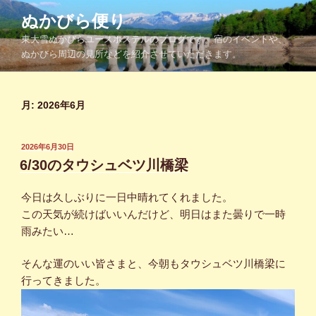
コ
ぬかびら便り
ン
東大雪ぬかびらユースホステルのブログです。宿のイベントや、
テ
ぬかびら周辺の見所などを紹介させていただきます。
ン
ツ
へ
月:
2026年6月
ス
キ
ッ
投
2026年6月30日
プ
稿
6/30のタウシュベツ川橋梁
日:
今日は久しぶりに一日中晴れてくれました。
この天気が続けばいいんだけど、明日はまた曇りで一時
雨みたい…
そんな運のいい皆さまと、今朝もタウシュベツ川橋梁に
行ってきました。