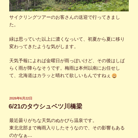
サイクリングツアーのお客さんの送迎で行ってきまし
た。
緑は思っていた以上に濃くなっいて、初夏から夏に移り
変わってきたような気がします。
天気予報によれば金曜日が雨っぽいけど、その後はしば
らく雨が降らなそうです。梅雨は本州以南にお任せし
て、北海道はカラッと晴れて欲しいもんですねぇ
投
2026年6月22日
稿
6/21のタウシュベツ川橋梁
日:
最近曇りがちな天気のぬかびら温泉です。
東北北部まで梅雨入りしたそうなので、その影響もある
のかなぁ…