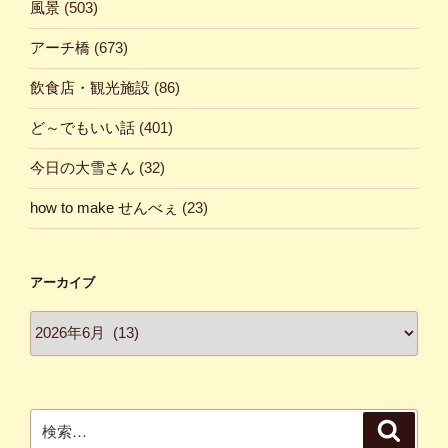
風景
(503)
アーチ橋
(673)
飲食店・観光施設
(86)
ど～でもいい話
(401)
今日の大雪さん
(32)
how to make せんべぇ
(23)
アーカイブ
ア
ー
カ
イ
ブ
検
検
索
索: