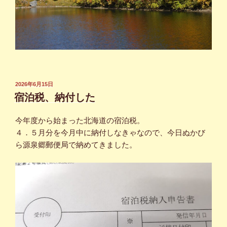
投
2026年6月15日
稿
宿泊税、納付した
日:
今年度から始まった北海道の宿泊税。
４．５月分を今月中に納付しなきゃなので、今日ぬかび
ら源泉郷郵便局で納めてきました。