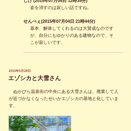
しげ (2015年07月04日 12時35分)
姿を消すのは寂しい話ですね。
せんべぇ(2015年07月04日 21時44分)
基本、解体してくれるのは大賛成なのです
が、自分にもゆかりのある建物なので、そ
こが寂しいです。
投
2015年5月28日
稿
エゾシカと大雪さん
日:
ぬかびら温泉街の中央にある大雪さんは、廃業して人
が近づかなくなったせいかエゾシカの基地と化していま
す。