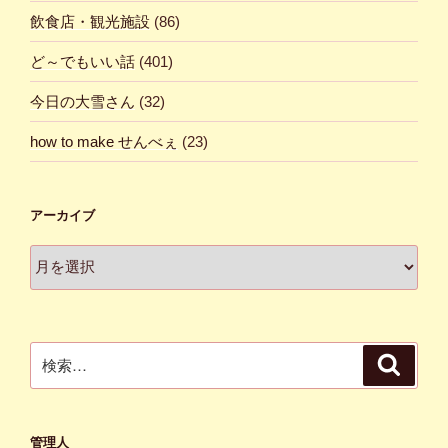
飲食店・観光施設
(86)
ど～でもいい話
(401)
今日の大雪さん
(32)
how to make せんべぇ
(23)
アーカイブ
ア
ー
カ
イ
ブ
検
検
索
索:
管理人