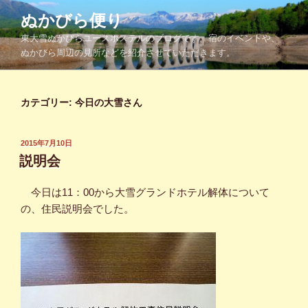
コ
ぬかびら便り
ン
東大雪ぬかびらユースホステルのブログです。宿のイベントや、
テ
ぬかびら周辺の見所などを紹介させていただきます。
ン
ツ
へ
カテゴリー:
今日の大雪さん
ス
キ
ッ
投
2015年7月10日
プ
稿
説明会
日:
今日は11：00から大雪グランドホテル解体について
の、住民説明会でした。