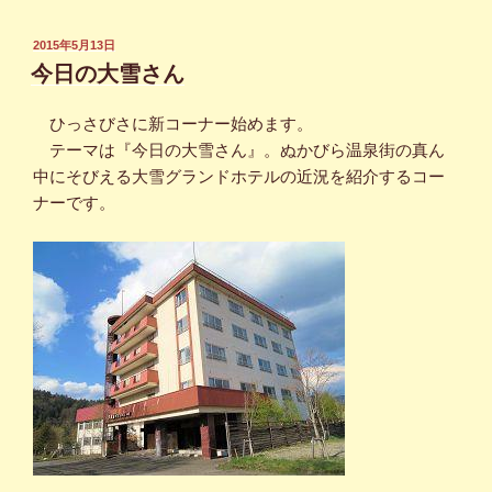
投
2015年5月13日
稿
今日の大雪さん
日:
ひっさびさに新コーナー始めます。
テーマは『今日の大雪さん』。ぬかびら温泉街の真ん
中にそびえる大雪グランドホテルの近況を紹介するコー
ナーです。