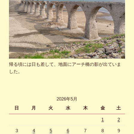
帰る頃には日も差して、地面にアーチ橋の影が出ていま
した。
2026年5月
日
月
火
水
木
金
土
1
2
3
4
5
6
7
8
9