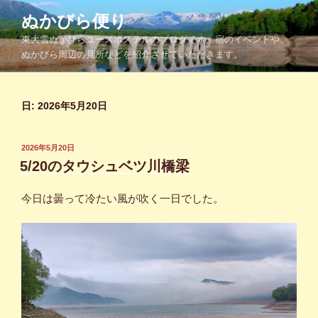
コ
ぬかびら便り
ン
東大雪ぬかびらユースホステルのブログです。宿のイベントや、
テ
ぬかびら周辺の見所などを紹介させていただきます。
ン
ツ
へ
日:
2026年5月20日
ス
キ
ッ
投
2026年5月20日
プ
稿
5/20のタウシュベツ川橋梁
日:
今日は曇って冷たい風が吹く一日でした。