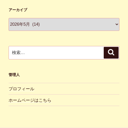
アーカイブ
ア
ー
カ
イ
ブ
検
検
索
索:
管理人
プロフィール
ホームページはこちら