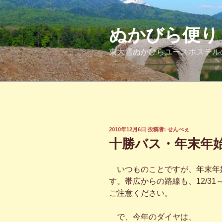
コ
ン
テ
ぬかびら便り
ン
東大雪ぬかびらユースホステル
ツ
へ
ス
キ
ッ
プ
投
2010年12月6日
投稿者:
せんべぇ
稿
十勝バス・年末年
日:
いつものことですが、年末年
す。帯広からの路線も、12/31
ご注意ください。
で、今年のダイヤは、