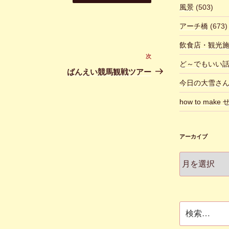
風景
(503)
アーチ橋
(673)
飲食店・観光
次
次
ど～でもいい
の
ばんえい競馬観戦ツアー
投
今日の大雪さ
稿
how to make
アーカイブ
ア
ー
カ
イ
ブ
検
索: