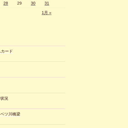
28
29
30
31
1月 »
ムカード
約状況
ュベツ川橋梁