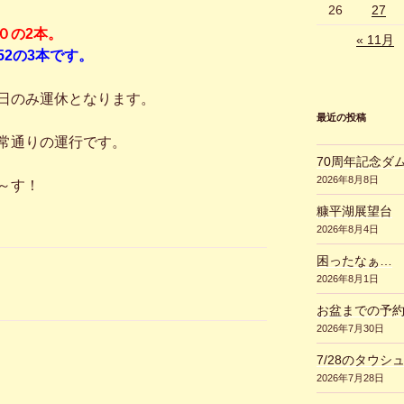
26
27
０の2本。
« 11月
:52の3本です。
日のみ運休となります。
最近の投稿
常通りの運行です。
70周年記念ダ
2026年8月8日
～す！
糠平湖展望台
2026年8月4日
困ったなぁ…
2026年8月1日
お盆までの予
2026年7月30日
7/28のタウシ
2026年7月28日