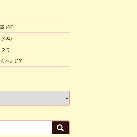
施設
(86)
話
(401)
ん
(32)
 せんべぇ
(23)
検
索