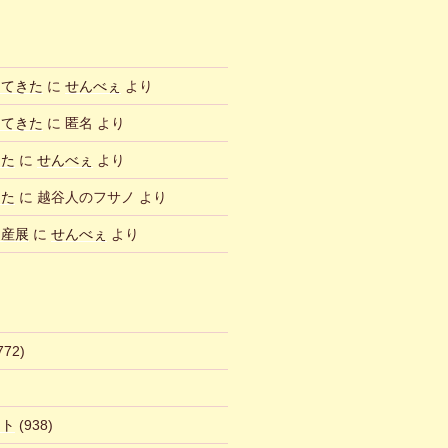
ってきた
に
せんべぇ
より
ってきた
に
匿名
より
した
に
せんべぇ
より
した
に
越谷人のフサノ
より
物産展
に
せんべぇ
より
772)
ント
(938)