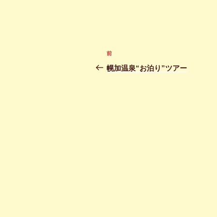
投
前
前
稿
の
幌加温泉“お泊り”ツアー
投
ナ
稿
ビ
ゲ
ー
シ
ョ
ン