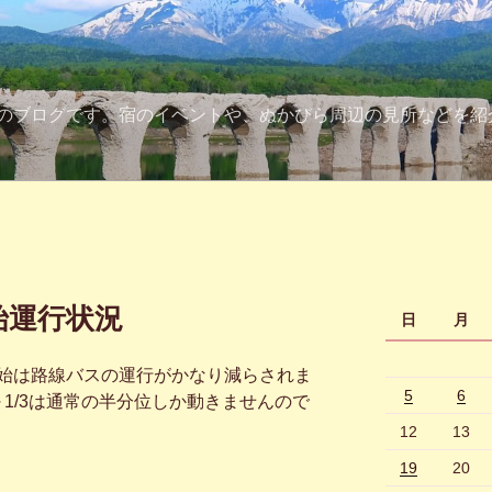
のブログです。宿のイベントや、ぬかびら周辺の見所などを紹
始運行状況
日
月
始は路線バスの運行がかなり減らされま
5
6
～1/3は通常の半分位しか動きませんので
12
13
19
20