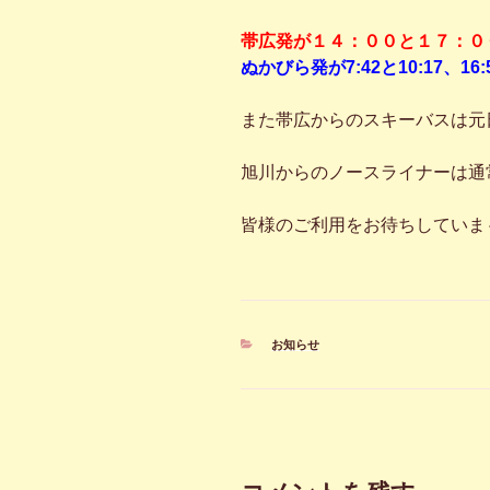
帯広発が１４：００と１７：０
ぬかびら発が7:42と10:17、16
また帯広からのスキーバスは元
旭川からのノースライナーは通
皆様のご利用をお待ちしていま
カ
お知らせ
テ
ゴ
リ
ー