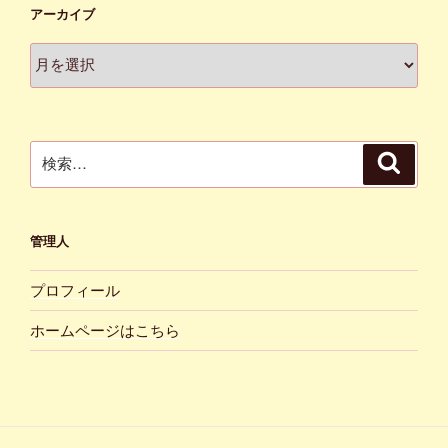
アーカイブ
ア
ー
カ
イ
ブ
検
検
索
索:
管理人
プロフィール
ホームページはこちら