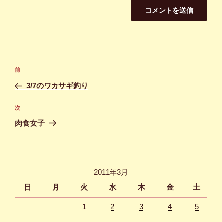
投
前
前
稿
の
3/7のワカサギ釣り
ナ
投
ビ
稿
次
次
ゲ
の
肉食女子
投
ー
稿
シ
ョ
2011年3月
ン
日
月
火
水
木
金
土
1
2
3
4
5