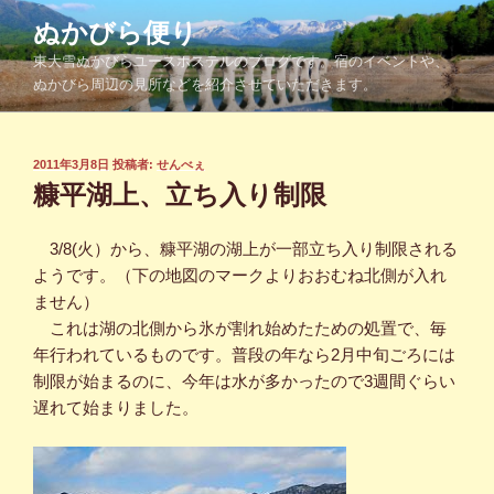
コ
ぬかびら便り
ン
東大雪ぬかびらユースホステルのブログです。宿のイベントや、
テ
ぬかびら周辺の見所などを紹介させていただきます。
ン
ツ
へ
投
2011年3月8日
投稿者:
せんべぇ
ス
稿
糠平湖上、立ち入り制限
キ
日:
ッ
3/8(火）から、糠平湖の湖上が一部立ち入り制限される
プ
ようです。（下の地図のマークよりおおむね北側が入れ
ません）
これは湖の北側から氷が割れ始めたための処置で、毎
年行われているものです。普段の年なら2月中旬ごろには
制限が始まるのに、今年は水が多かったので3週間ぐらい
遅れて始まりました。