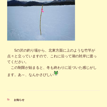
5の沢の釣り場から、北東方面に上のような竹竿が
点々と立っていますので、これに沿って湖の対岸に渡っ
てください。
この制限が始まると、冬も終わりに近づいた感じがし
ます。あ～、なんかさびしい
カ
お知らせ
テ