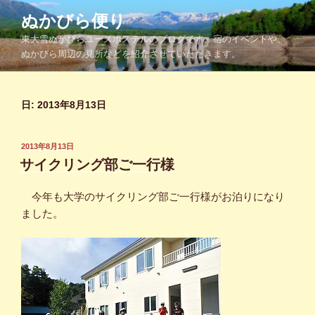
コ
ぬかびら便り
ン
東大雪ぬかびらユースホステルのブログです。宿のイベントや、
テ
ぬかびら周辺の見所などを紹介させていただきます。
ン
ツ
へ
日:
2013年8月13日
ス
キ
ッ
投
2013年8月13日
プ
稿
サイクリング部ご一行様
日:
今年も大学のサイクリング部ご一行様がお泊りになり
ました。