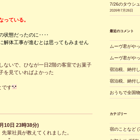
7/26のタウシ
2026年7月26日
なっている。
最近のコメント
の状態だったのに‥‥
に解体工事が進むとは思ってもみません
ムーヴ君がや
ムーヴ君がや
ないで、ひなが一日2階の客室でお菓子
宿泊税、納付
子を見ていればよかった
宿泊税、納付
とです
おうちで全国
カテゴリー
月10日 23時38分)
宿のことなど
(
、先輩社員が教えてくれました。