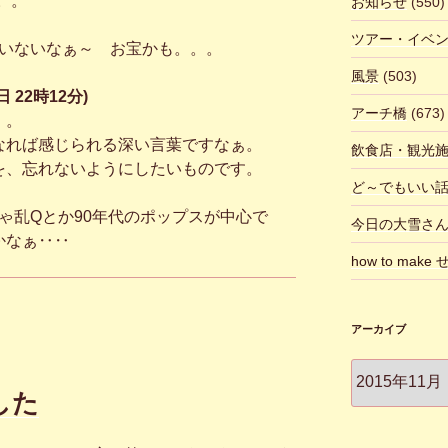
。。”
お知らせ
(550)
ツアー・イベ
たいないなぁ～ お宝かも。。。
風景
(503)
 22時12分)
アーチ橋
(673)
。。
なれば感じられる深い言葉ですなぁ。
飲食店・観光
を、忘れないようにしたいものです。
ど～でもいい
ゃ乱Qとか90年代のポップスが中心で
今日の大雪さ
かなぁ‥‥
how to make
アーカイブ
ア
ー
した
カ
イ