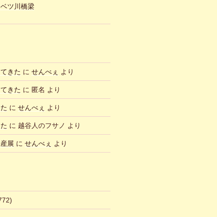
ュベツ川橋梁
ってきた
に
せんべぇ
より
ってきた
に
匿名
より
した
に
せんべぇ
より
した
に
越谷人のフサノ
より
物産展
に
せんべぇ
より
772)