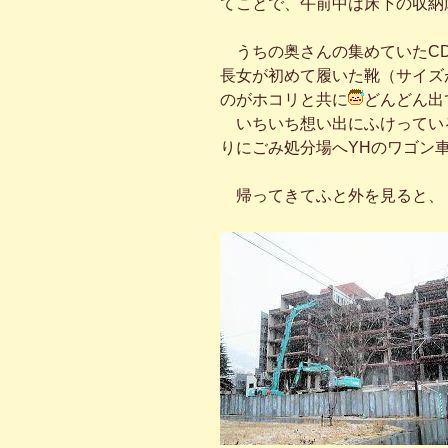
てことで、午前中は床下の収納
うちの奥さんの集めていたCD
長女が初めて履いた靴（サイズ
のがホコリと共に
どんどん出
いちいち想い出にふけってい
りにごみ処分場へYHのワゴン
帰ってきてふと外を見ると、