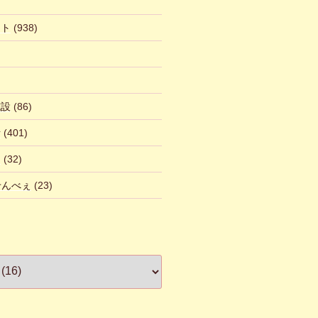
ント
(938)
施設
(86)
話
(401)
ん
(32)
 せんべぇ
(23)