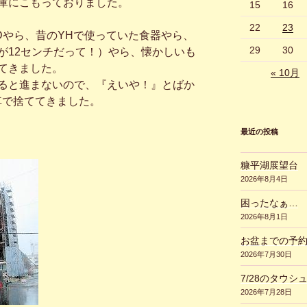
庫にこもっておりました。
15
16
22
23
やら、昔のYHで使っていた食器やら、
29
30
が12センチだって！）やら、懐かしいも
てきました。
« 10月
ると進まないので、『えいや！』とばか
車で捨ててきました。
最近の投稿
糠平湖展望台
2026年8月4日
困ったなぁ…
2026年8月1日
お盆までの予
2026年7月30日
7/28のタウシ
2026年7月28日