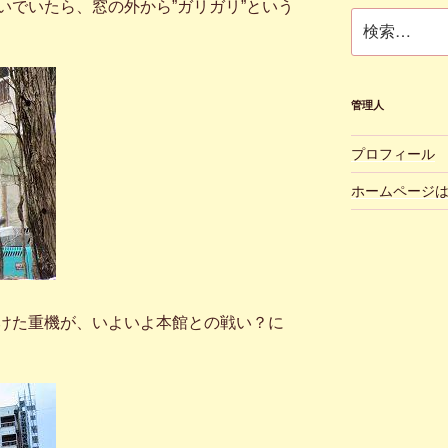
でいたら、窓の外から”ガリガリ”という
ブ
検
索:
管理人
プロフィール
ホームページ
けた重機が、いよいよ本館との戦い？に