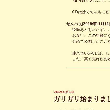
“後悔あとをたたず。
CDは捨てちゃもっ
せんべぇ(2015年11月11日
後悔あとをたたず。
お互い、この年齢に
せめて公開したこと
連れ合いのCDは、し
した。高く売れたの
投
2015年11月10日
稿
ガリガリ始まりま
日: