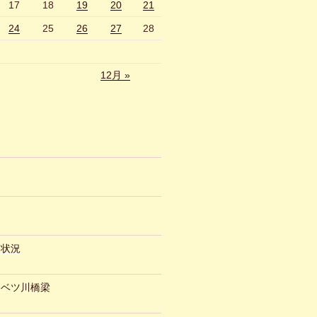
17
18
19
20
21
24
25
26
27
28
12月 »
約状況
ュベツ川橋梁