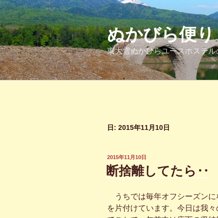
コ
ン
テ
ぬかびら便り
ン
東大雪ぬかびらユースホステル
ツ
へ
ス
キ
ッ
プ
日:
2015年11月10日
投
2015年11月10日
稿
断捨離してたら‥
日:
うちでは毎年オフシーズンに
を片付けています。今日は我々