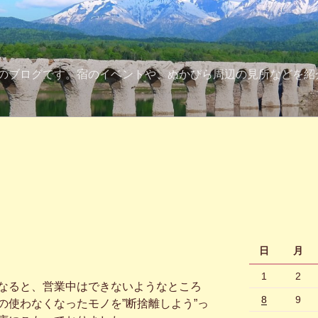
のブログです。宿のイベントや、ぬかびら周辺の見所などを紹
日
月
1
2
なると、営業中はできないようなところ
8
9
の使わなくなったモノを”断捨離しよう”っ