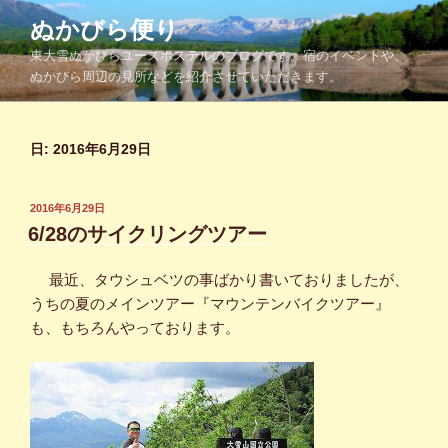
コ
ぬかびら便り
ン
東大雪ぬかびらユースホステルのブログです。宿のイベントや、
テ
ぬかびら周辺の見所などを紹介させていただきます。
ン
ツ
へ
日:
2016年6月29日
ス
キ
ッ
投
2016年6月29日
プ
稿
6/28のサイクリングツアー
日:
最近、タウシュベツの事ばかり書いておりましたが、
うちの夏のメインツアー『マウンテンバイクツアー』
も、もちろんやっております。