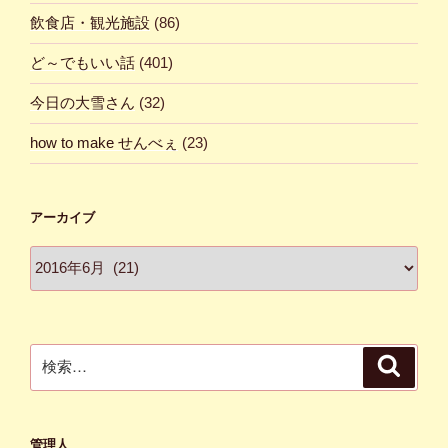
飲食店・観光施設
(86)
ど～でもいい話
(401)
今日の大雪さん
(32)
how to make せんべぇ
(23)
アーカイブ
ア
ー
カ
イ
ブ
検
検
索
索:
管理人