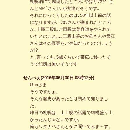
札幌泊にて確認したところ､やはりﾜﾀﾅﾍﾞさ
んとﾊｾﾍﾞさん!?､が友達だそうです｡
それにびっくりしたのは､50年以上前の話
になりますが､ﾆｼｶﾜさんが産まれたところ
が､十勝三股!!｡ご両親は美容師をやられて
いたとのこと…｡三股山荘のお母さんや雪江
さんはその真実をご存知だったのでしょう
か!?｡
と､言っても､5歳くらいで帯広に移ったそ
うで記憶は無いそうです
せんべぇ(2016年06月30日 08時12分)
Gunさま
そうですかぁ。
そんな歴史があったとは初めて知りまし
た。
昨日の札幌は、上士幌の話題で結構盛り上
がったんじゃないですか。
俺もワタナベさんとかに聞いてみま～す。