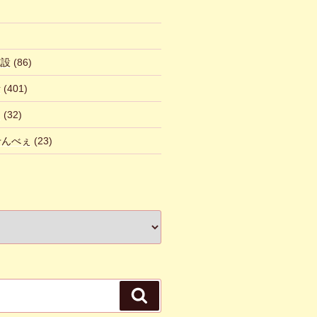
施設
(86)
話
(401)
ん
(32)
 せんべぇ
(23)
検
索