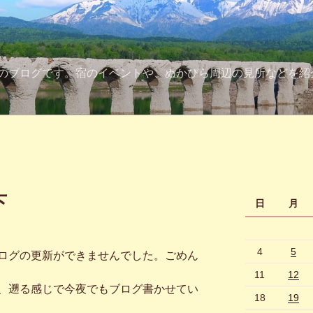
のブログです。宿のイベントや、ぬかびら周辺の見所などを紹
下
日
月
4
5
ログの更新ができませんでした。ごめん
11
12
、遡る感じで今夜でもブログ書かせてい
18
19