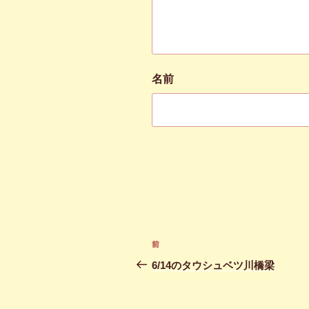
名前
投
前
前
稿
の
6/14のタウシュベツ川橋梁
投
ナ
稿