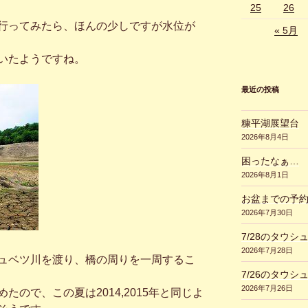
25
26
行ってみたら、ほんの少しですが水位が
« 5月
いたようですね。
最近の投稿
糠平湖展望台
2026年8月4日
困ったなぁ…
2026年8月1日
お盆までの予
2026年7月30日
7/28のタウシ
2026年7月28日
ュベツ川を渡り、橋の周りを一周するこ
7/26のタウシ
2026年7月26日
ので、この夏は2014,2015年と同じよ