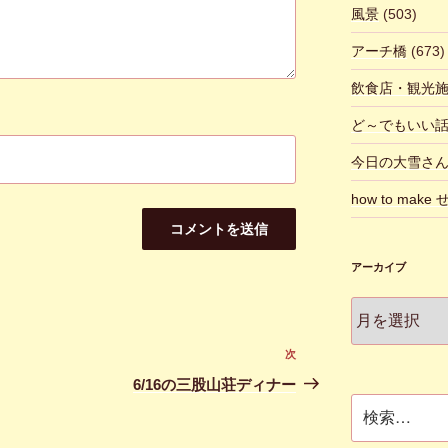
風景
(503)
アーチ橋
(673)
飲食店・観光
ど～でもいい
今日の大雪さ
how to make
アーカイブ
ア
ー
カ
次
次
イ
の
6/16の三股山荘ディナー
ブ
投
検
索:
稿