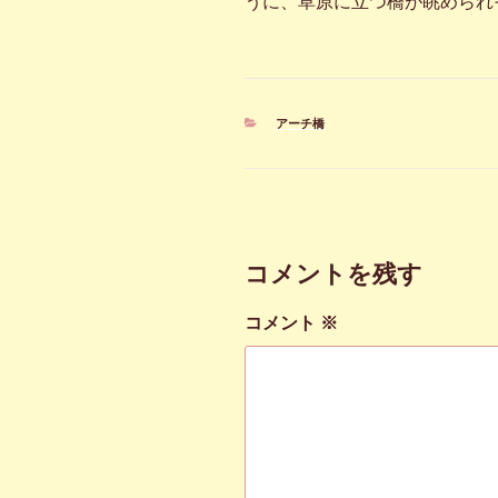
うに、草原に立つ橋が眺められ
カ
アーチ橋
テ
ゴ
リ
ー
コメントを残す
コメント
※