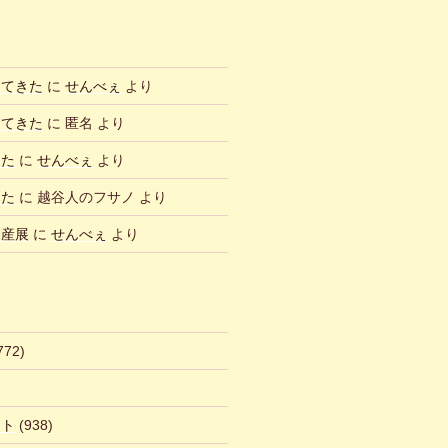
ってきた
に
せんべぇ
より
ってきた
に
匿名
より
した
に
せんべぇ
より
した
に
越谷人のフサノ
より
物産展
に
せんべぇ
より
772)
ント
(938)