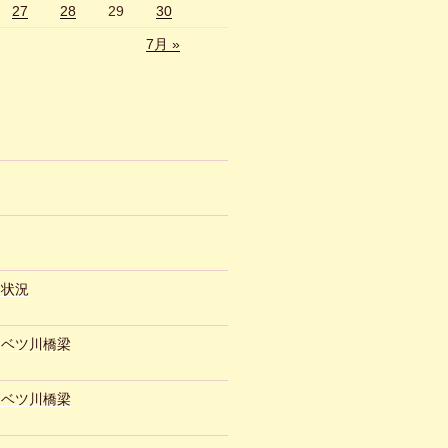
27
28
29
30
7月 »
約状況
ュベツ川橋梁
ュベツ川橋梁