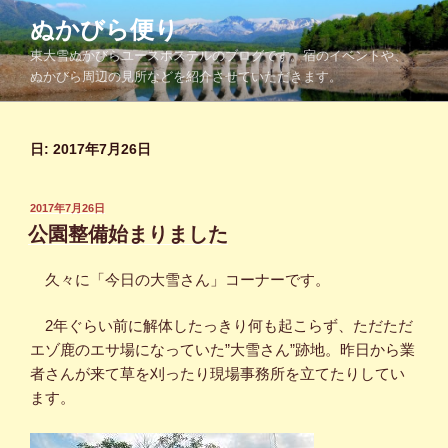
コ
ぬかびら便り
ン
東大雪ぬかびらユースホステルのブログです。宿のイベントや、
テ
ぬかびら周辺の見所などを紹介させていただきます。
ン
ツ
へ
日:
2017年7月26日
ス
キ
ッ
投
2017年7月26日
プ
稿
公園整備始まりました
日:
久々に「今日の大雪さん」コーナーです。
2年ぐらい前に解体したっきり何も起こらず、ただただ
エゾ鹿のエサ場になっていた”大雪さん”跡地。昨日から業
者さんが来て草を刈ったり現場事務所を立てたりしてい
ます。