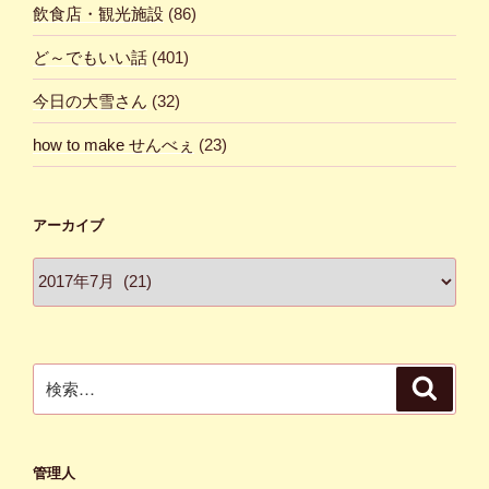
飲食店・観光施設
(86)
ど～でもいい話
(401)
今日の大雪さん
(32)
how to make せんべぇ
(23)
アーカイブ
ア
ー
カ
イ
ブ
検
検
索
索:
管理人