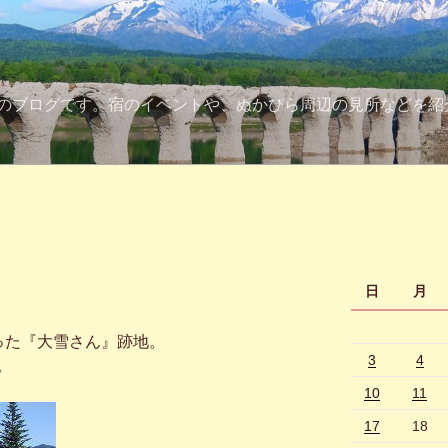
のブログです。宿のイベントや、ぬかびら周辺の見所などを紹
日
月
った『大雪さん』跡地。
3
4
。
10
11
17
18