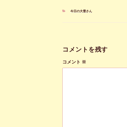
カ
今日の大雪さん
テ
ゴ
リ
ー
コメントを残す
コメント
※