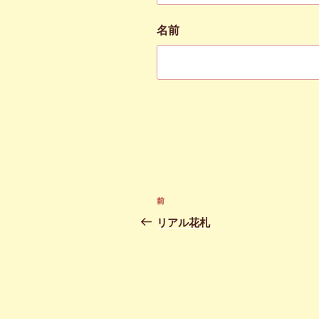
名前
投
前
前
稿
の
リアル花札
投
ナ
稿
ビ
ゲ