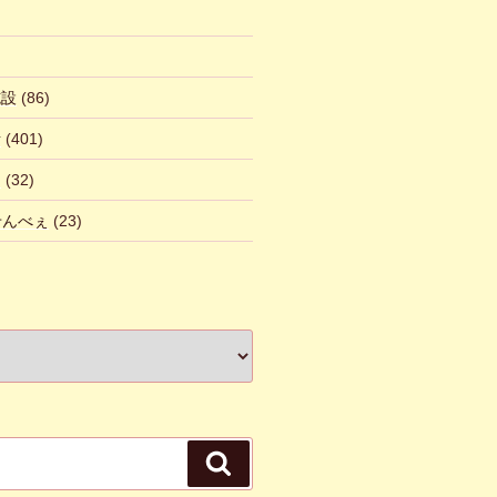
施設
(86)
話
(401)
ん
(32)
 せんべぇ
(23)
検
索