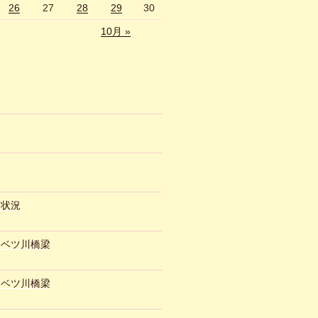
26
27
28
29
30
10月 »
約状況
ュベツ川橋梁
ュベツ川橋梁