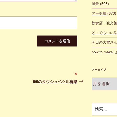
風景
(503)
アーチ橋
(673)
飲食店・観光
ど～でもいい
今日の大雪さ
how to make
アーカイブ
次
次
ア
の
9/9のタウシュベツ川橋梁
ー
投
カ
稿
イ
ブ
検
索: