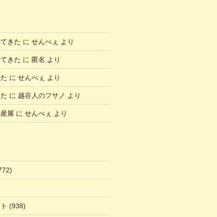
ってきた
に
せんべぇ
より
ってきた
に
匿名
より
した
に
せんべぇ
より
した
に
越谷人のフサノ
より
物産展
に
せんべぇ
より
772)
ント
(938)