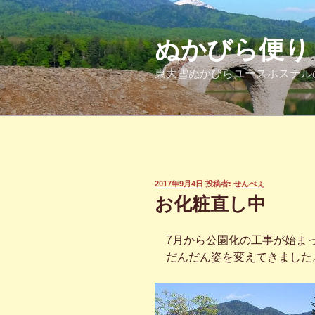
コ
ン
テ
ぬかびら便り
ン
東大雪ぬかびらユースホステル
ツ
へ
ス
キ
ッ
プ
投
2017年9月4日
投稿者:
せんべぇ
稿
お化粧直し中
日:
7月から公園化の工事が始ま
だんだん姿を変えてきました