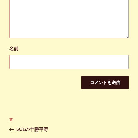
名前
投
前
前
稿
の
5/31の十勝平野
ナ
投