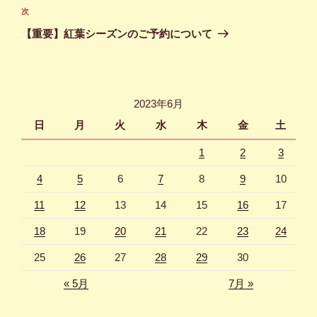
ビ
稿
次
次
ゲ
の
【重要】紅葉シーズンのご予約について
投
ー
稿
シ
ョ
2023年6月
ン
日
月
火
水
木
金
土
1
2
3
4
5
6
7
8
9
10
11
12
13
14
15
16
17
18
19
20
21
22
23
24
25
26
27
28
29
30
« 5月
7月 »