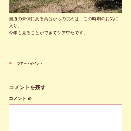
国道の東側にある高台からの眺めは、この時期のお気に
入り。
今年も見ることができてシアワセです。
カ
ツアー・イベント
テ
ゴ
リ
ー
コメントを残す
コメント
※