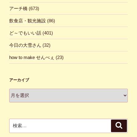
アーチ橋
(673)
飲食店・観光施設
(86)
ど～でもいい話
(401)
今日の大雪さん
(32)
how to make せんべぇ
(23)
アーカイブ
ア
ー
カ
イ
ブ
検
検
索
索: