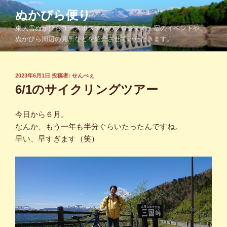
コ
ぬかびら便り
ン
東大雪ぬかびらユースホステルのブログです。宿のイベントや、
テ
ぬかびら周辺の見所などを紹介させていただきます。
ン
ツ
へ
投
2023年6月1日
投稿者:
せんべぇ
ス
稿
6/1のサイクリングツアー
キ
日:
ッ
今日から６月。
プ
なんか、もう一年も半分ぐらいたったんですね。
早い、早すぎます（笑）