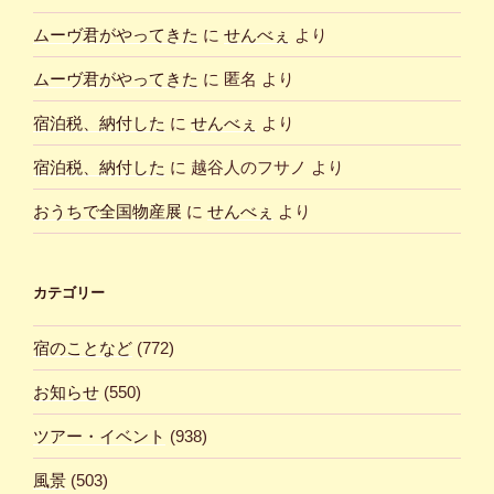
ムーヴ君がやってきた
に
せんべぇ
より
ムーヴ君がやってきた
に
匿名
より
宿泊税、納付した
に
せんべぇ
より
宿泊税、納付した
に
越谷人のフサノ
より
おうちで全国物産展
に
せんべぇ
より
カテゴリー
宿のことなど
(772)
お知らせ
(550)
ツアー・イベント
(938)
風景
(503)