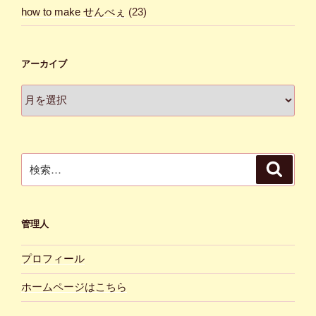
how to make せんべぇ
(23)
アーカイブ
ア
ー
カ
イ
ブ
検
検
索
索:
管理人
プロフィール
ホームページはこちら