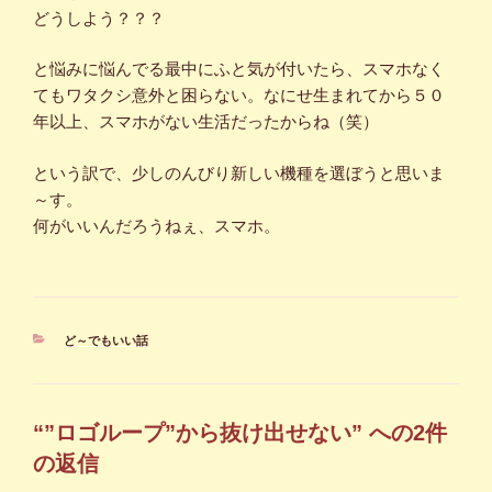
どうしよう？？？
と悩みに悩んでる最中にふと気が付いたら、スマホなく
てもワタクシ意外と困らない。なにせ生まれてから５０
年以上、スマホがない生活だったからね（笑）
という訳で、少しのんびり新しい機種を選ぼうと思いま
～す。
何がいいんだろうねぇ、スマホ。
カ
ど～でもいい話
テ
ゴ
リ
ー
“”ロゴループ”から抜け出せない” への2件
の返信