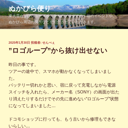
コ
ぬかびら便り
ン
東大雪ぬかびらユースホステルのブログです。宿のイベントや、
テ
ぬかびら周辺の見所などを紹介させていただきます。
ン
ツ
へ
投
2025年1月30日
投稿者:
せんべぇ
ス
稿
”ロゴループ”から抜け出せない
キ
日:
ッ
昨日の事です。
プ
ツアーの途中で、スマホが動かなくなってしまいまし
た。
バッテリー切れかと思い、宿に戻って充電しながら電源
スイッチを入れたら、メーカー名（SONY）の画面が出た
り消えたりするだけでその先に進めない″ロゴループ″状態
になってしまいました…
ドコモショップに行っても、もう古いから修理もできな
いらしい…