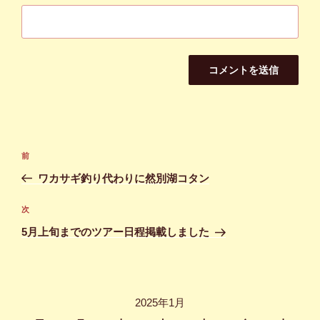
投
前
前
稿
の
ワカサギ釣り代わりに然別湖コタン
ナ
投
ビ
稿
次
次
ゲ
の
5月上旬までのツアー日程掲載しました
投
ー
稿
シ
ョ
2025年1月
ン