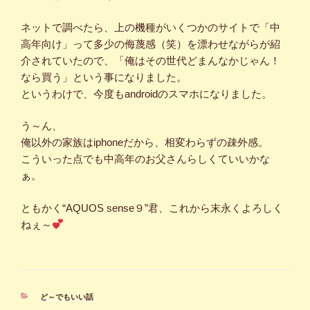
ネットで調べたら、上の機種がいくつかのサイトで「中
高年向け」って多少の侮蔑感（笑）を漂わせながらが紹
介されていたので、「俺はその世代どまんなかじゃん！
なら買う」という事になりました。
というわけで、今度もandroidのスマホになりました。
う～ん、
俺以外の家族はiphoneだから、相変わらずの疎外感。
こういった点でも中高年のお父さんらしくていいかな
ぁ。
ともかく“AQUOS sense９”君、これから末永くよろしく
ねぇ～
カ
ど～でもいい話
テ