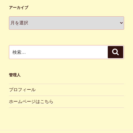
アーカイブ
ア
ー
カ
イ
ブ
検
検
索
索:
管理人
プロフィール
ホームページはこちら