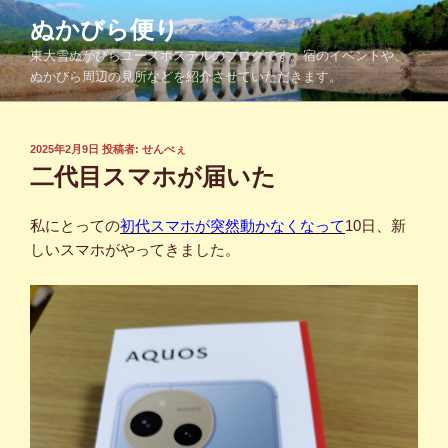
コ
ぬかびら便り
ン
東大雪ぬかびらユースホステルのブログです。宿のイベントや、
テ
ぬかびら周辺の見所などを紹介させていただきます。
ン
ツ
へ
投
2025年2月9日
投稿者:
せんべぇ
ス
稿
二代目スマホが届いた
キ
日:
ッ
私にとっての
初代スマホが突然動かなくなって
10日、新
プ
しいスマホがやってきました。