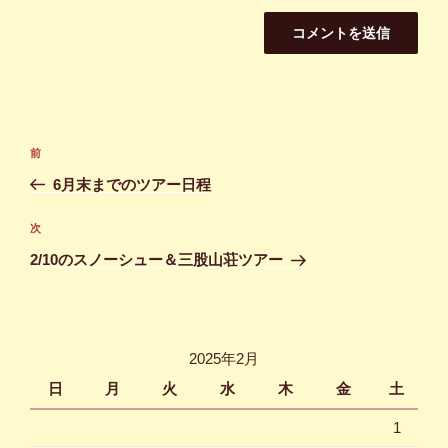
投
前
前
稿
の
6月末までのツアー日程
ナ
投
ビ
稿
次
次
ゲ
の
2/10のスノーシュー＆三股山荘ツアー
投
ー
稿
シ
ョ
2025年2月
ン
日
月
火
水
木
金
土
1