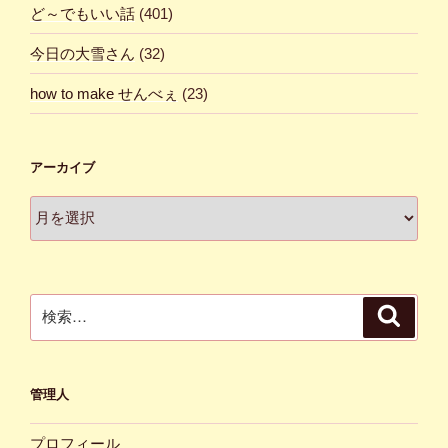
ど～でもいい話
(401)
今日の大雪さん
(32)
how to make せんべぇ
(23)
アーカイブ
ア
ー
カ
イ
ブ
検
検
索
索:
管理人
プロフィール