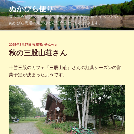
コ
ぬかびら便り
ン
東大雪ぬかびらユースホステルのブログです。宿のイベントや、
テ
ぬかびら周辺の見所などを紹介させていただきます。
ン
ツ
へ
投
2025年8月27日
投稿者:
せんべぇ
ス
稿
秋の三股山荘さん
キ
日:
ッ
十勝三股のカフェ『三股山荘』さんの紅葉シーズンの営
プ
業予定が決まったようです。