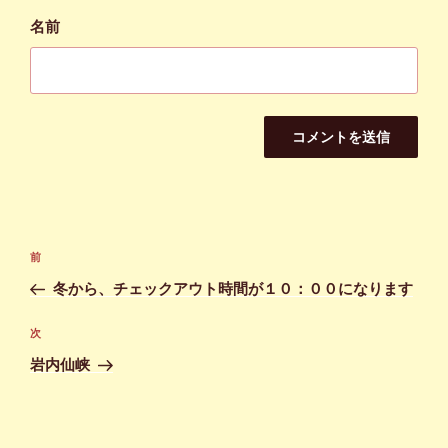
名前
投
前
前
稿
の
冬から、チェックアウト時間が１０：００になります
ナ
投
ビ
稿
次
次
ゲ
の
岩内仙峡
投
ー
稿
シ
ョ