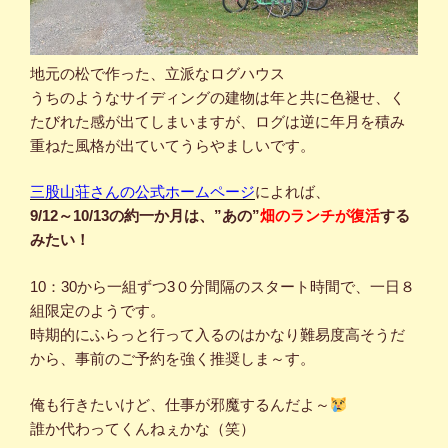
地元の松で作った、立派なログハウス
うちのようなサイディングの建物は年と共に色褪せ、く
たびれた感が出てしまいますが、ログは逆に年月を積み
重ねた風格が出ていてうらやましいです。
三股山荘さんの公式ホームページ
によれば、
9/12～10/13の約一か月は、”あの”
畑のランチが復活
する
みたい！
10：30から一組ずつ3０分間隔のスタート時間で、一日８
組限定のようです。
時期的にふらっと行って入るのはかなり難易度高そうだ
から、事前のご予約を強く推奨しま～す。
俺も行きたいけど、仕事が邪魔するんだよ～
誰か代わってくんねぇかな（笑）