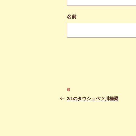
名前
投
前
前
稿
の
2/1のタウシュベツ川橋梁
投
ナ
稿
ビ
ゲ