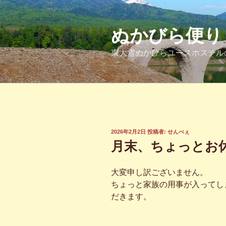
コ
ン
テ
ぬかびら便り
ン
東大雪ぬかびらユースホステル
ツ
へ
ス
キ
ッ
プ
投
2026年2月2日
投稿者:
せんべぇ
稿
月末、ちょっとお
日:
大変申し訳ございません。
ちょっと家族の用事が入ってしまい
だきます。