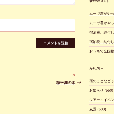
最近のコメント
ムーヴ君がや
ムーヴ君がや
宿泊税、納付
宿泊税、納付
おうちで全国
カテゴリー
次
次
宿のことなど
(
の
糠平湖の氷
投
お知らせ
(550)
稿
ツアー・イベ
風景
(503)