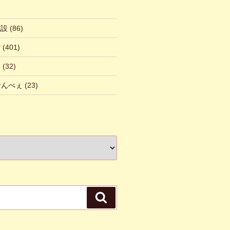
施設
(86)
話
(401)
ん
(32)
 せんべぇ
(23)
検
索