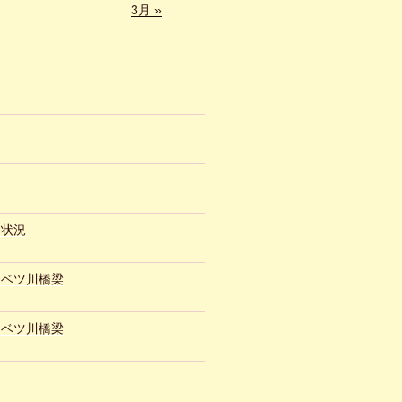
3月 »
約状況
ュベツ川橋梁
ュベツ川橋梁