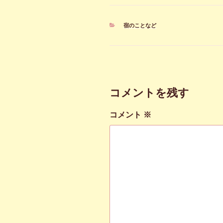
カ
宿のことなど
テ
ゴ
リ
ー
コメントを残す
コメント
※