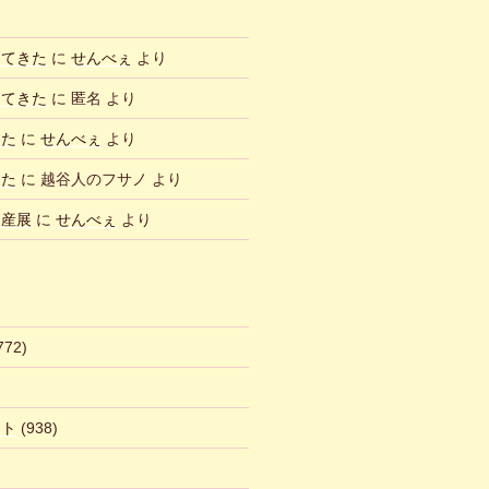
ってきた
に
せんべぇ
より
ってきた
に
匿名
より
した
に
せんべぇ
より
した
に
越谷人のフサノ
より
物産展
に
せんべぇ
より
772)
ント
(938)