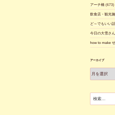
アーチ橋
(673)
飲食店・観光
ど～でもいい
今日の大雪さ
how to make
アーカイブ
ア
ー
カ
イ
ブ
検
索: