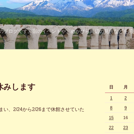
のブログです。宿のイベントや、ぬかびら周辺の見所などを紹
休みします
日
月
1
2
8
9
、2/24から2/26まで休館させていた
15
16
22
23