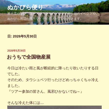
コ
ぬかびら便り
ン
東大雪ぬかびらユースホステルのブログです。宿のイベントや、
テ
ぬかびら周辺の見所などを紹介させていただきます。
ン
ツ
へ
日:
2026年5月30日
ス
キ
ッ
投
2026年5月30日
プ
稿
おうちで全国物産展
日:
今日は冷たい雨と風が断続的に降ったり吹いたりする日
でした。
そのため、タウシュベツ行ったけどめっちゃくちゃ冷え
ました。
『ツアー参加の皆さん、風邪ひかないでね～』
そんな冷えた体には…