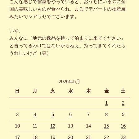
こんな感じで宿屋をやっていると、おうちにいるのに全
国の美味しいものが食べられ、まるでデパートの物産展
みたいでシアワセでございます。
いや、
みんなに『地元の逸品を持って泊まりに来てください』
と言ってるわけではないからねぇ。持ってきてくれたら
うれしいけど（笑）
2026年5月
日
月
火
水
木
金
土
1
2
3
4
5
6
7
8
9
10
11
12
13
14
15
16
17
18
19
20
21
22
23