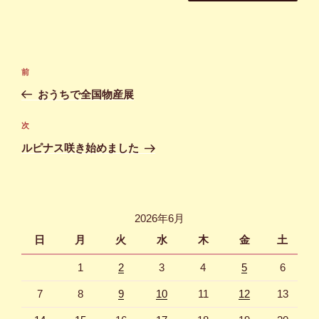
投
前
前
稿
の
おうちで全国物産展
ナ
投
ビ
稿
次
次
ゲ
の
ルピナス咲き始めました
投
ー
稿
シ
ョ
2026年6月
ン
日
月
火
水
木
金
土
1
2
3
4
5
6
7
8
9
10
11
12
13