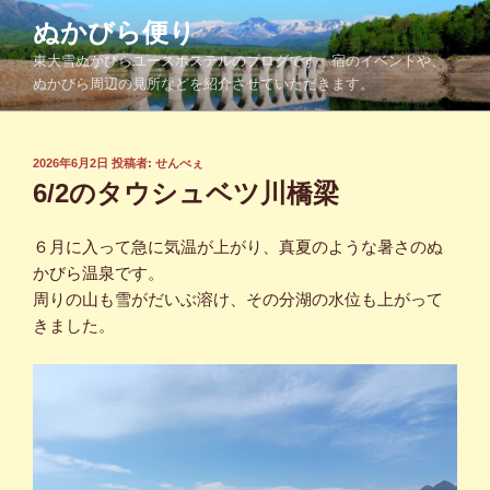
コ
ぬかびら便り
ン
東大雪ぬかびらユースホステルのブログです。宿のイベントや、
テ
ぬかびら周辺の見所などを紹介させていただきます。
ン
ツ
へ
投
2026年6月2日
投稿者:
せんべぇ
ス
稿
6/2のタウシュベツ川橋梁
キ
日:
ッ
６月に入って急に気温が上がり、真夏のような暑さのぬ
プ
かびら温泉です。
周りの山も雪がだいぶ溶け、その分湖の水位も上がって
きました。