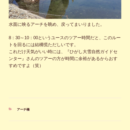
水面に映るアーチを眺め、戻ってまいりました。
8：30～10：00というユースのツアー時間だと、このルー
トを回るには結構慌ただしいです。
これだけ天気がいい時には、『ひがし大雪自然ガイドセ
ンター』さんのツアーの方が時間に余裕があるからおす
すめですよ（笑）
カ
アーチ橋
テ
ゴ
リ