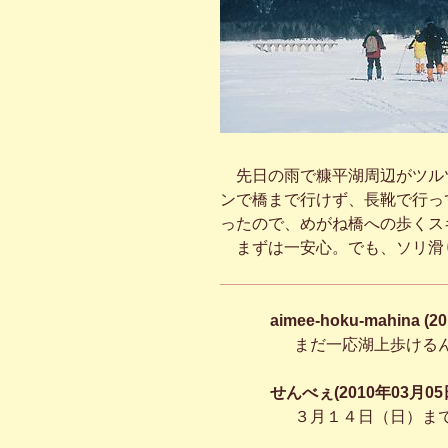
先日の雨で糠平湖周辺がツル
ンで橋まで行けず、長靴で行っ
ったので、めがね橋への歩くス
まずは一安心。でも、ソリ滑
aimee-hoku-mahina (
まだ一応湖上歩ける
せんべぇ(2010年03月05日
３月１４日（日）ま