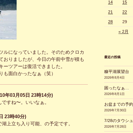
14
15
21
22
28
29
« 2月
ツルになっていました。そのためクロカ
最近の投稿
ておりましたが、今日の午前中雪が積も
キーツアーは復活できました。
糠平湖展望台
りも面白かったなぁ（笑）
2026年8月4日
困ったなぁ…
2026年8月1日
2010年03月05日 23時14分)
んですね〜。いいなぁ。
お盆までの予
2026年7月30日
 23時40分)
7/28のタウシ
で湖上立ち入り可能、の予定です。
2026年7月28日