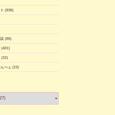
ント
(938)
施設
(86)
話
(401)
ん
(32)
 せんべぇ
(23)