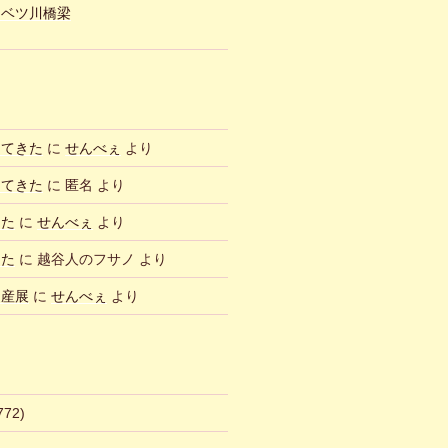
ュベツ川橋梁
ってきた
に
せんべぇ
より
ってきた
に
匿名
より
した
に
せんべぇ
より
した
に
越谷人のフサノ
より
物産展
に
せんべぇ
より
772)