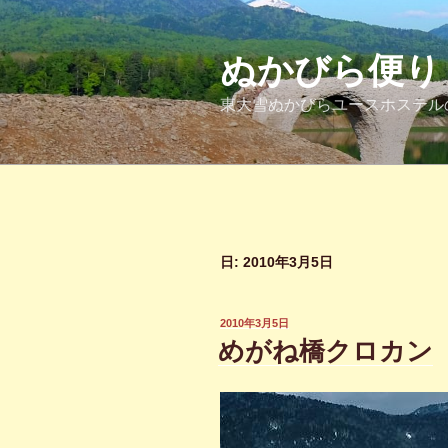
コ
ン
テ
ぬかびら便り
ン
東大雪ぬかびらユースホステル
ツ
へ
ス
キ
ッ
プ
日:
2010年3月5日
投
2010年3月5日
稿
めがね橋クロカン
日: