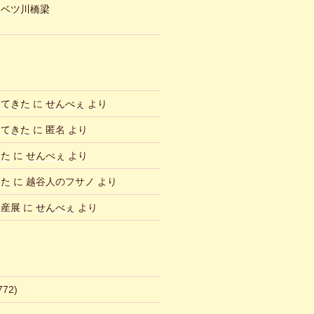
ュベツ川橋梁
ってきた
に
せんべぇ
より
ってきた
に
匿名
より
した
に
せんべぇ
より
した
に
越谷人のフサノ
より
物産展
に
せんべぇ
より
772)