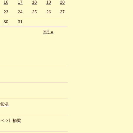
16
17
18
19
20
23
24
25
26
27
30
31
9月 »
約状況
ュベツ川橋梁