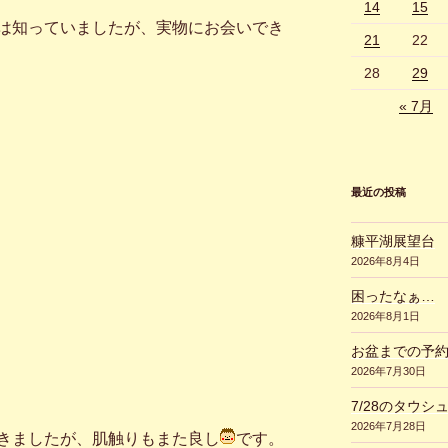
14
15
は知っていましたが、実物にお会いでき
21
22
28
29
« 7月
最近の投稿
糠平湖展望台
2026年8月4日
困ったなぁ…
2026年8月1日
お盆までの予
2026年7月30日
7/28のタウシ
2026年7月28日
きましたが、肌触りもまた良し
です。