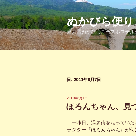
コ
ン
テ
ぬかびら便り
ン
東大雪ぬかびらユースホステル
ツ
へ
ス
キ
ッ
プ
日:
2011年8月7日
投
2011年8月7日
稿
ほろんちゃん、見
日:
一昨日、温泉街を走っていたら
ラクター『
ほろんちゃん
』が何