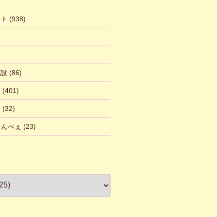
ント
(938)
施設
(86)
話
(401)
ん
(32)
 せんべぇ
(23)