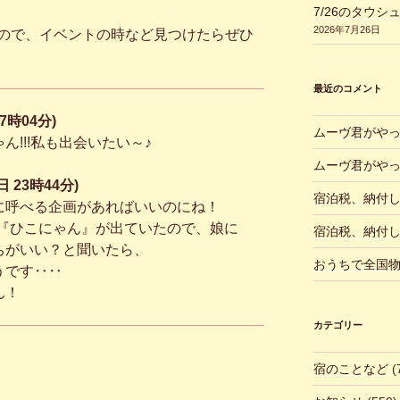
7/26のタウシ
2026年7月26日
ので、イベントの時など見つけたらぜひ
最近のコメント
07時04分)
ムーヴ君がや
ん!!!私も出会いたい～♪
ムーヴ君がや
 23時44分)
宿泊税、納付
に呼べる企画があればいいのにね！
で『ひこにゃん』が出ていたので、娘に
宿泊税、納付
ちがいい？と聞いたら、
おうちで全国
うです‥‥
ん！
カテゴリー
宿のことなど
(