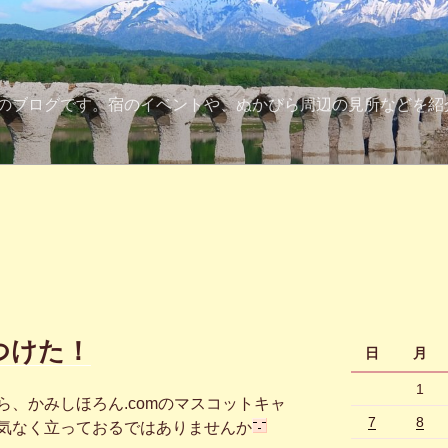
のブログです。宿のイベントや、ぬかびら周辺の見所などを紹
つけた！
日
月
1
、かみしほろん.comのマスコットキャ
7
8
気なく立っておるではありませんか