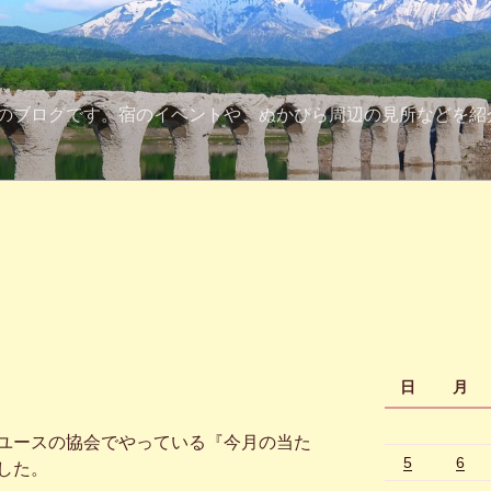
のブログです。宿のイベントや、ぬかびら周辺の見所などを紹
日
月
ユースの協会でやっている『今月の当た
5
6
した。