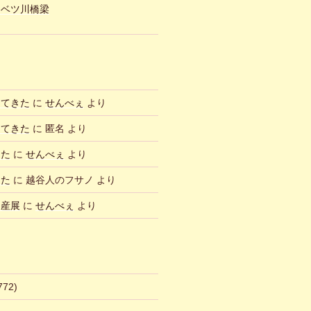
ュベツ川橋梁
ってきた
に
せんべぇ
より
ってきた
に
匿名
より
した
に
せんべぇ
より
した
に
越谷人のフサノ
より
物産展
に
せんべぇ
より
772)