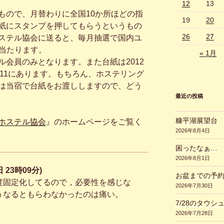
12
13
ので、月替わりに全国10か所ほどの指
19
20
紙にスタンプを押してもらうというもの
26
27
ステル協会に送ると、毎月抽選で国内ユ
が当たります。
« 1月
会員のみとなります。また台紙は2012
11にあります。もちろん、ホステリング
は当宿で台紙をお渡ししますので、どう
最近の投稿
糠平湖展望台
ホステル協会
』のホームページをご覧く
2026年8月4日
困ったなぁ…
2026年8月1日
日 23時09分)
お盆までの予
度固定化してるので，必要性を感じな
2026年7月30日
うなるともらわなかったのは痛い。
7/28のタウシ
2026年7月28日