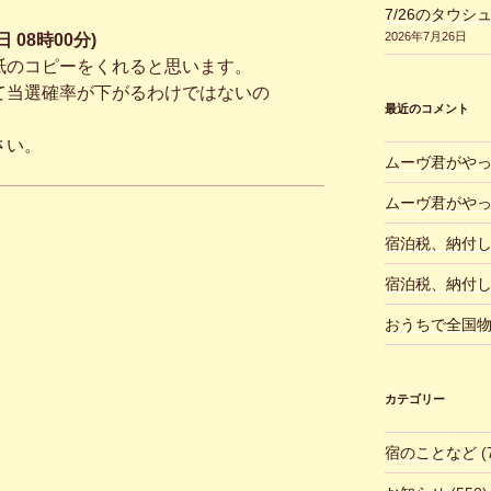
7/26のタウシ
2026年7月26日
 08時00分)
紙のコピーをくれると思います。
て当選確率が下がるわけではないの
最近のコメント
さい。
ムーヴ君がや
ムーヴ君がや
宿泊税、納付
宿泊税、納付
おうちで全国
カテゴリー
宿のことなど
(