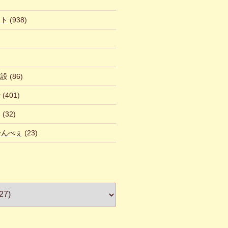
ント
(938)
施設
(86)
話
(401)
ん
(32)
 せんべぇ
(23)