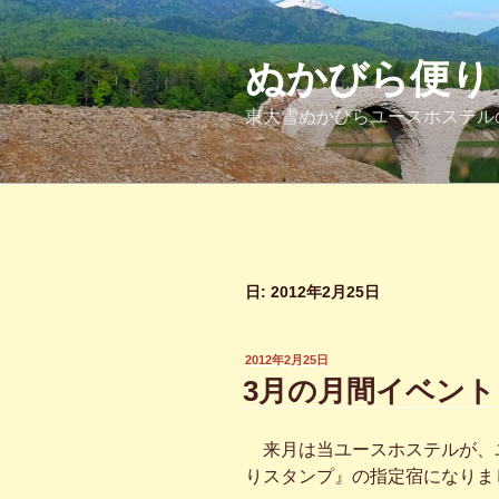
コ
ン
テ
ぬかびら便り
ン
東大雪ぬかびらユースホステル
ツ
へ
ス
キ
ッ
プ
日:
2012年2月25日
投
2012年2月25日
稿
3月の月間イベント
日:
来月は当ユースホステルが、
りスタンプ』の指定宿になりま