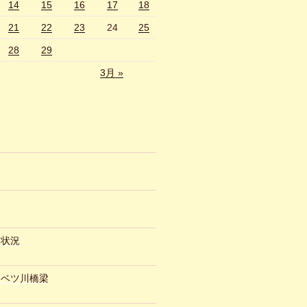
14
15
16
17
18
21
22
23
24
25
28
29
3月 »
約状況
ュベツ川橋梁