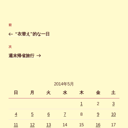
投
前
前
稿
の
“衣替え”的な一日
ナ
投
ビ
稿
次
次
ゲ
の
週末帰省旅行
投
ー
稿
シ
ョ
2014年5月
ン
日
月
火
水
木
金
土
1
2
3
4
5
6
7
8
9
10
11
12
13
14
15
16
17