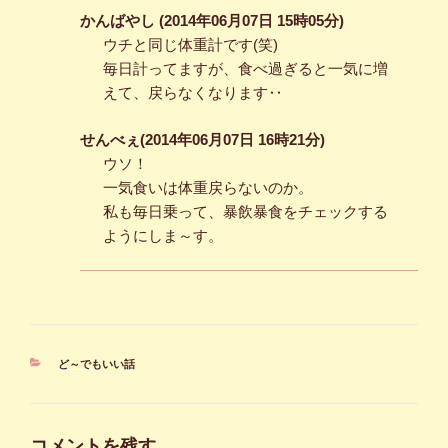
かんばやし (2014年06月07日 15時05分)
ウチと同じ体重計です(笑)
毎日計ってますが、食べ過ぎると一気に増
えて、戻らなくなります‥
せんべぇ(2014年06月07日 16時21分)
ウソ！
一気食いは体重戻らないのか。
私も毎日乗って、暴飲暴食をチェックする
ようにしま～す。
カ
ど～でもいい話
テ
ゴ
リ
ー
コメントを残す