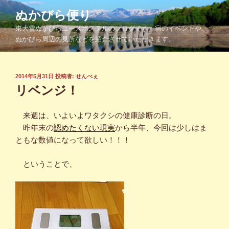
コ
ぬかびら便り
ン
東大雪ぬかびらユースホステルのブログです。宿のイベントや、
テ
ぬかびら周辺の見所などを紹介させていただきます。
ン
ツ
へ
投
2014年5月31日
投稿者:
せんべぇ
ス
稿
リベンジ！
キ
日:
ッ
来週は、いよいよワタクシの健康診断の日。
プ
昨年末の
認めたくない現実
から半年、今回は少しはま
ともな数値になって欲しい！！！
ということで、